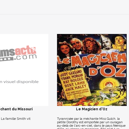
 chant du Missouri
Le Magicien d'Oz
. La famille Smith vit
Tyrannisée par la méchante Miss Gulch, la
petite Dorothy est emportée par un ouragan
au-delà de l'arc-en-ciel, dans le pays féérique