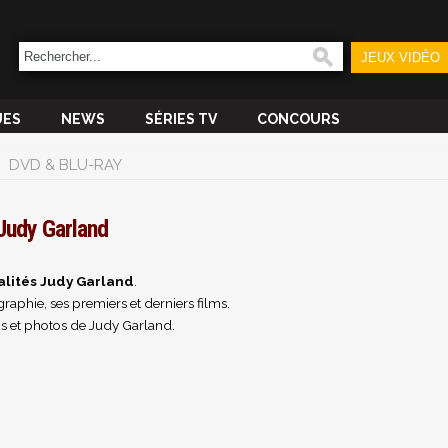
JEUX VIDÉO
UES
NEWS
SÉRIES TV
CONCOURS
DVD & BLU-RAY
Judy Garland
alités Judy Garland
.
raphie, ses premiers et derniers films.
s et photos de Judy Garland.