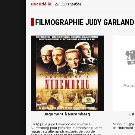
: 22 Juin 1969
Décédé le
FILMOGRAPHIE JUDY GARLAND
Jugement à Nuremberg
Le
En 1948, le juge Haywood est envoyé à
Missouri, 1903
Nuremberg pour présider le procès de quatre
paisiblement
magistrats allemands accusés de trop de