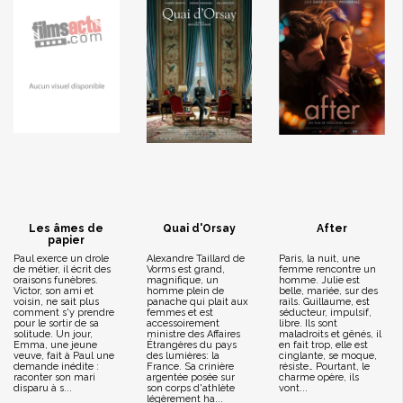
Les âmes de
Quai d'Orsay
After
papier
Paul exerce un drole
Alexandre Taillard de
Paris, la nuit, une
de métier, il écrit des
Vorms est grand,
femme rencontre un
oraisons funèbres.
magnifique, un
homme. Julie est
Victor, son ami et
homme plein de
belle, mariée, sur des
voisin, ne sait plus
panache qui plait aux
rails. Guillaume, est
comment s'y prendre
femmes et est
séducteur, impulsif,
pour le sortir de sa
accessoirement
libre. Ils sont
solitude. Un jour,
ministre des Affaires
maladroits et gênés, il
Emma, une jeune
Étrangères du pays
en fait trop, elle est
veuve, fait à Paul une
des lumières: la
cinglante, se moque,
demande inédite :
France. Sa crinière
résiste… Pourtant, le
raconter son mari
argentée posée sur
charme opère, ils
disparu à s...
son corps d'athlète
vont...
légèrement ha...