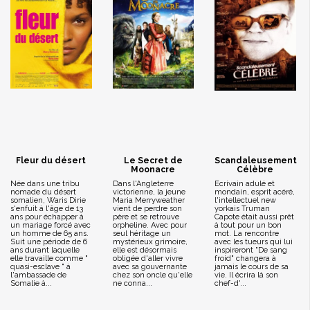
Fleur du désert
Le Secret de
Scandaleusement
Moonacre
Célèbre
Née dans une tribu
Dans l'Angleterre
Ecrivain adulé et
nomade du désert
victorienne, la jeune
mondain, esprit acéré,
somalien, Waris Dirie
Maria Merryweather
l'intellectuel new
s'enfuit à l'âge de 13
vient de perdre son
yorkais Truman
ans pour échapper à
père et se retrouve
Capote était aussi prêt
un mariage forcé avec
orpheline. Avec pour
à tout pour un bon
un homme de 65 ans.
seul héritage un
mot. La rencontre
Suit une période de 6
mystérieux grimoire,
avec les tueurs qui lui
ans durant laquelle
elle est désormais
inspireront "De sang
elle travaille comme "
obligée d'aller vivre
froid" changera à
quasi-esclave " à
avec sa gouvernante
jamais le cours de sa
l'ambassade de
chez son oncle qu'elle
vie. Il écrira là son
Somalie à...
ne conna...
chef-d'...