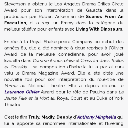
Stevenson a obtenu le Los Angeles Drama Critics Circle
Award pour son interprétation de Galacta dans la
production par Robert Ackerman de
Scenes From An
Execution
, et a reçu un Emmy dans la catégorie du
meilleur téléfilm pour enfants avec
Living With Dinosaurs
.
Entrée à la Royal Shakespeare Company au début des
années 80, elle a été nominée à deux reprises à l'Olivier
Award de la meilleure comédienne, pour avoir joué
Isabella dans
Comme il vous plaira
et Cressida dans
Troïlus
et Cressida
- sa composition d'Isabella lui a par ailleurs
valu le Drama Magazine Award. Elle a été citée une
nouvelle fois pour son interprétation du rôle-titre de
Yerma
au National Theatre. Elle a depuis obtenu le
Laurence Olivier
Award pour le rôle de Paulina dans
La
Jeune Fille et la Mort
au Royal Court et au Duke of York
Theatre.
C'est le film
Truly, Madly, Deeply
d'
Anthony Minghella
qui
lui a apporté sa renommée internationale et l'Evening