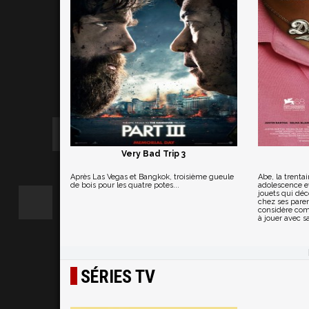
Very Bad Trip 3
Après Las Vegas et Bangkok, troisième gueule
Abe, la trenta
de bois pour les quatre potes...
adolescence e
jouets qui déc
chez ses paren
considère com
à jouer avec s
SÉRIES TV