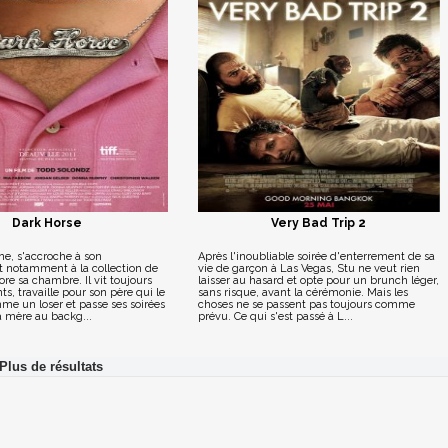
Dark Horse
Very Bad Trip 2
ine, s'accroche à son
Après l'inoubliable soirée d'enterrement de sa
t notamment à la collection de
vie de garçon à Las Vegas, Stu ne veut rien
ore sa chambre. Il vit toujours
laisser au hasard et opte pour un brunch léger,
ts, travaille pour son père qui le
sans risque, avant la cérémonie. Mais les
me un loser et passe ses soirées
choses ne se passent pas toujours comme
a mère au backg...
prévu. Ce qui s'est passé à L...