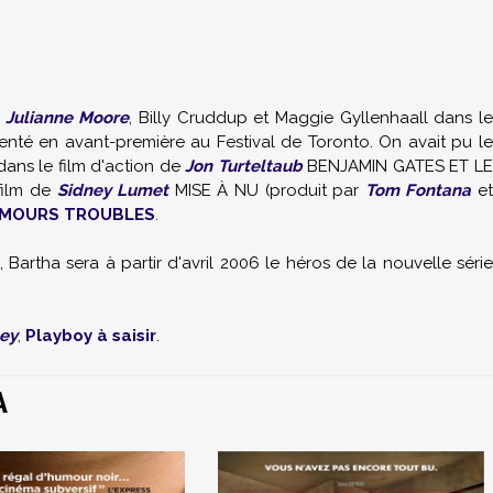
e
Julianne Moore
, Billy Cruddup et Maggie Gyllenhaall dans le
senté en avant-première au Festival de Toronto. On avait pu l
ans le film d'action de
Jon Turteltaub
BENJAMIN GATES ET L
film de
Sidney Lumet
MISE À NU (produit par
Tom Fontana
e
MOURS TROUBLES
.
 Bartha sera à partir d'avril 2006 le héros de la nouvelle série
ey
,
Playboy à saisir
.
A