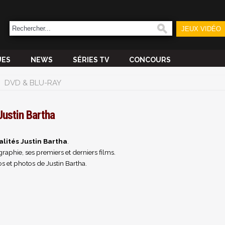
JEUX VIDÉO
UES
NEWS
SÉRIES TV
CONCOURS
DVD & BLU-RAY
Justin Bartha
alités Justin Bartha
.
raphie, ses premiers et derniers films.
s et photos de Justin Bartha.