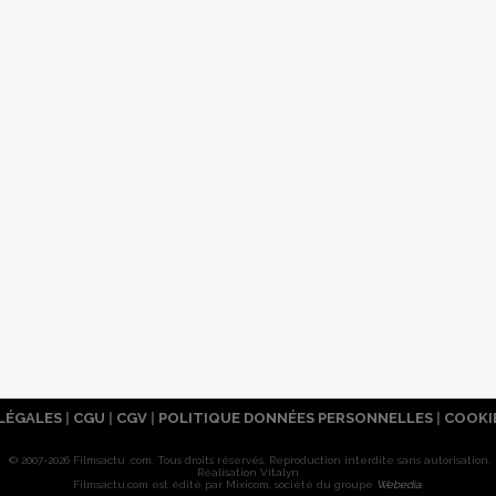
LÉGALES
|
CGU
|
CGV
|
POLITIQUE DONNÉES PERSONNELLES
|
COOKI
© 2007-2026 Filmsactu .com. Tous droits réservés. Reproduction interdite sans autorisation.
Réalisation Vitalyn
Filmsactu
.com est édité par Mixicom, société du groupe
Webedia
.