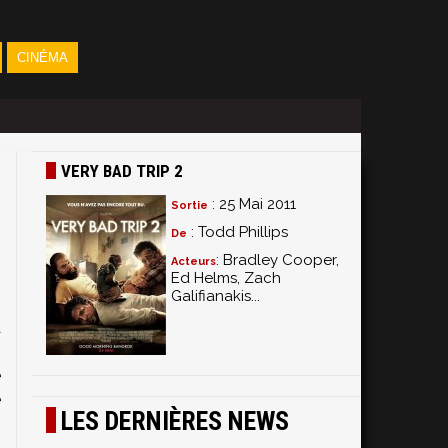
CINÉMA
VERY BAD TRIP 2
: 25 Mai 2011
Sortie
: Todd Phillips
De
: Bradley Cooper,
Acteurs
Ed Helms, Zach
Galifianakis...
n
à
s
e
e
LES DERNIÈRES NEWS
5