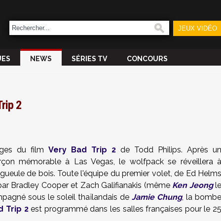
JEUX VIDÉO
UES
NEWS
SÉRIES TV
CONCOURS
rip 2
ages du film
Very Bad Trip 2
de Todd Philips. Après u
rçon mémorable à Las Vegas, le wolfpack se réveillera 
ueule de bois. Toute l'équipe du premier volet, de
Ed Helm
par
Bradley Cooper
et
Zach Galifianakis
(même
Ken Jeong
l
mpagné sous le soleil thaïlandais de
Jamie Chung
, la bomb
 Trip 2
est programmé dans les salles françaises pour le 2