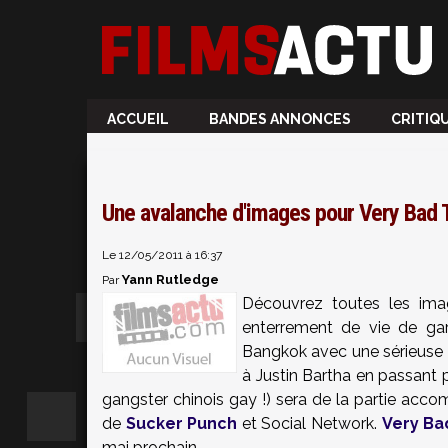
ACCUEIL
BANDES ANNONCES
CRITIQ
Une avalanche d'images pour Very Bad T
Le 12/05/2011 à 16:37
Yann Rutledge
Par
Découvrez toutes les im
enterrement de vie de ga
Bangkok avec une sérieuse g
à
Justin Bartha
en passant 
gangster chinois gay !) sera de la partie acco
de
Sucker Punch
et Social Network.
Very Bad
mai prochain.