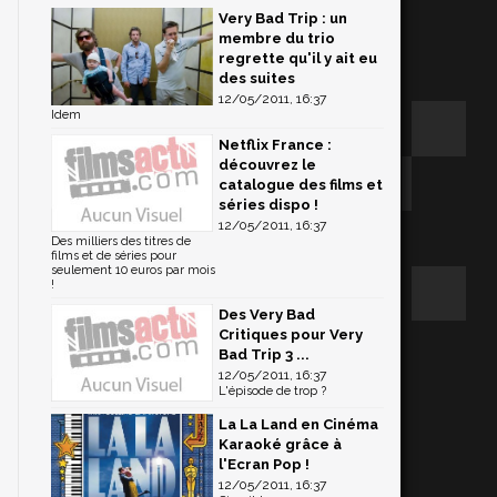
Very Bad Trip : un
membre du trio
regrette qu'il y ait eu
des suites
12/05/2011, 16:37
Idem
Netflix France :
découvrez le
catalogue des films et
séries dispo !
12/05/2011, 16:37
Des milliers des titres de
films et de séries pour
seulement 10 euros par mois
!
Des Very Bad
Critiques pour Very
Bad Trip 3 ...
12/05/2011, 16:37
L'épisode de trop ?
La La Land en Cinéma
Karaoké grâce à
l'Ecran Pop !
12/05/2011, 16:37