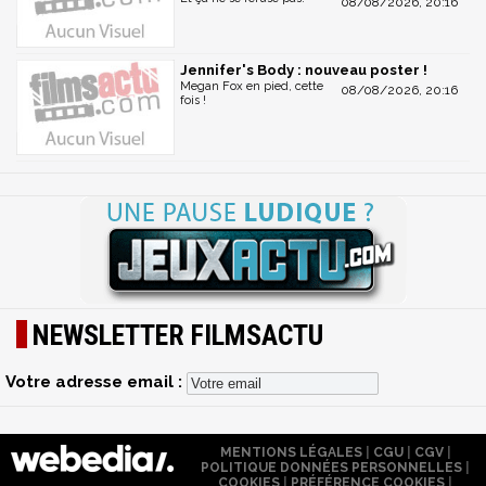
08/08/2026, 20:16
Jennifer's Body : nouveau poster !
Megan Fox en pied, cette
08/08/2026, 20:16
fois !
NEWSLETTER FILMSACTU
Votre adresse email :
MENTIONS LÉGALES
|
CGU
|
CGV
|
POLITIQUE DONNÉES PERSONNELLES
|
COOKIES
|
PRÉFÉRENCE COOKIES
|