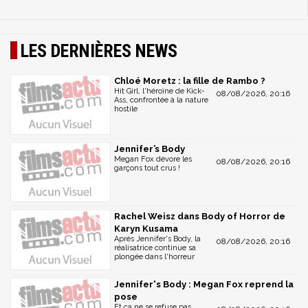
LES DERNIÈRES NEWS
Chloé Moretz : la fille de Rambo ?
Hit Girl, l'héroïne de Kick-
08/08/2026, 20:16
Ass, confrontée à la nature
hostile
Jennifer’s Body
Megan Fox dévore les
08/08/2026, 20:16
garçons tout crus !
Rachel Weisz dans Body of Horror de
Karyn Kusama
Après Jennifer's Body, la
08/08/2026, 20:16
réalisatrice continue sa
plongée dans l'horreur
Jennifer's Body : Megan Fox reprend la
pose
Et ça ne se refuse pas.