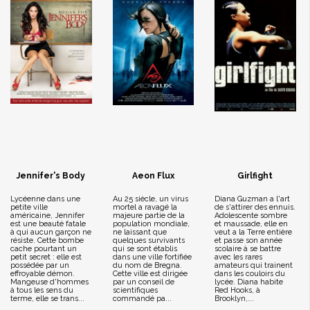
Jennifer's Body
Aeon Flux
Girlfight
Lycéenne dans une
Au 25 siècle, un virus
Diana Guzman a l'art
petite ville
mortel a ravagé la
de s'attirer des ennuis.
américaine, Jennifer
majeure partie de la
Adolescente sombre
est une beauté fatale
population mondiale,
et maussade, elle en
à qui aucun garçon ne
ne laissant que
veut a la Terre entière
résiste. Cette bombe
quelques survivants
et passe son année
cache pourtant un
qui se sont établis
scolaire à se battre
petit secret : elle est
dans une ville fortifiée
avec les rares
possédée par un
du nom de Bregna.
amateurs qui trainent
effroyable démon.
Cette ville est dirigée
dans les couloirs du
Mangeuse d'hommes
par un conseil de
lycée. Diana habite
à tous les sens du
scientifiques
Red Hooks, à
terme, elle se trans...
commandé pa...
Brooklyn,...