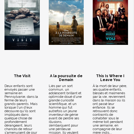
The Visit
A la poursuite de
This Is Where I
Demain
Leave You
Deux enfants sont
Liés par un sort
À la mort de leur père,
envoyés passer une
commun, un
ses quatre enfants,
semaine en
adolescent brillant et
blessés et malmenés
Pennsylvanie, dans la
optimiste doué d’une
par la vie, reviennent
ferme de leurs
grande curiosité
dans la maison où ils
grands-parents. Mais
scientifique, et un
ont passé leur
lorsque l'un d'eux
homme qui fut
enfance. Ils se
découvre qu'ils sont
autrefois un jeune
retrouvent donc
impliqués dans
inventeur de génie
contraints de
quelque chose de
avant de perdre ses
cohabiter sous le
profondément
illusions,
même toit pendant
dérangeant, leurs
s’embarquent pour
une semaine, en
chances de retour
une périlleuse
compagnie de leur
s'amenuisent de jour
mission. Ils veulent
mère indis...