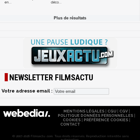
en...
déco...
NEWSLETTER FILMSACTU
Votre adresse email :
MENTIONS LÉGALES
|
CGU
|
CGV
|
POLITIQUE DONNÉES PERSONNELLES
|
COOKIES
|
PRÉFÉRENCE COOKIES
|
CONTACT
© 2007-2026 Filmsactu .com. Tous droits réservés. Reproduction interdite sans
autorisation.