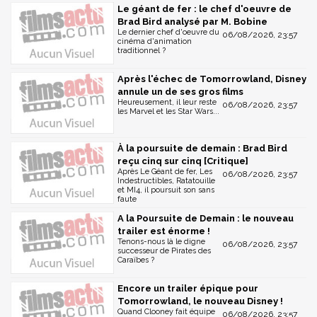
Le géant de fer : le chef d'oeuvre de
Brad Bird analysé par M. Bobine
Le dernier chef d'oeuvre du
06/08/2026, 23:57
cinéma d'animation
traditionnel ?
Après l'échec de Tomorrowland, Disney
annule un de ses gros films
Heureusement, il leur reste
06/08/2026, 23:57
les Marvel et les Star Wars...
À la poursuite de demain : Brad Bird
reçu cinq sur cinq [Critique]
Après Le Géant de fer, Les
06/08/2026, 23:57
Indestructibles, Ratatouille
et MI4, il poursuit son sans
faute
A la Poursuite de Demain : le nouveau
trailer est énorme !
Tenons-nous là le digne
06/08/2026, 23:57
successeur de Pirates des
Caraïbes ?
Encore un trailer épique pour
Tomorrowland, le nouveau Disney !
Quand Clooney fait équipe
06/08/2026, 23:57