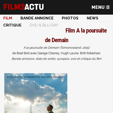
FILM
BANDE ANNONCE
PHOTOS
NEWS
CRITIQUE
DVD & BLU-RAY
Film
A la poursuite
de Demain
A la poursuite de Demain (Tomorrowland, 2015)
de Brad Bird avec George Clooney, Hugh Laurie, Britt Robertson
Bande annonce, date de sortie, synopsis, avis et critique du film