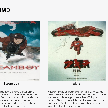
TOMO
Steamboy
Akira
 que l'Angleterre victorienne
Mise en images pour le cinema d'une bande
position Universelle, le jeune
dessinee apocalyptique sur les débuts du XXIe
nfier une mission d'importance :
siecle dans la megapole de Neo-Tokyo au
sphère de métal, source
Japon. Tetsuo, un adolescent ayant vécu une
noménale. Mais la fondation
enfance difficile, est la victime d'expériences
e à tout pour s'empare...
visant à développer les cap...