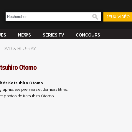
JEUX VIDÉO
UES
NEWS
SÉRIES TV
CONCOURS
DVD & BLU-RAY
tsuhiro Otomo
ités Katsuhiro Otomo
.
raphie, ses premiers et derniers films.
et photos de Katsuhiro Otomo.