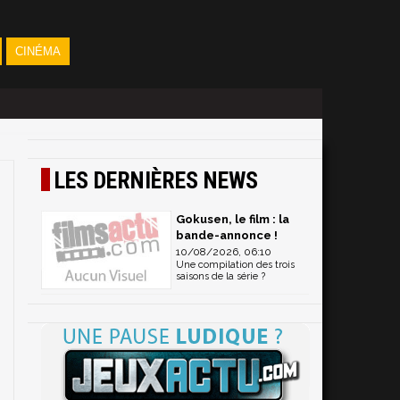
CINÉMA
LES DERNIÈRES NEWS
Gokusen, le film : la
bande-annonce !
10/08/2026, 06:10
Une compilation des trois
saisons de la série ?