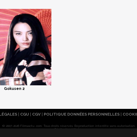
Gokusen 2
LÉGALES
|
CGU
|
CGV
|
POLITIQUE DONNÉES PERSONNELLES
|
COOKI
© 2007-2026 Filmsactu .com. Tous droits réservés. Reproduction interdite sans autorisation.
Réalisation Vitalyn
Filmsactu
.com est édité par Mixicom, société du groupe
Webedia
.