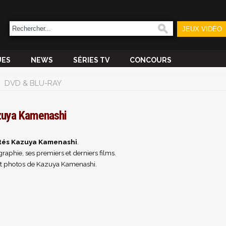
JEUX VIDÉO
UES
NEWS
SÉRIES TV
CONCOURS
DVD & BLU-RAY
zuya Kamenashi
tés Kazuya Kamenashi
.
raphie, ses premiers et derniers films.
et photos de Kazuya Kamenashi.