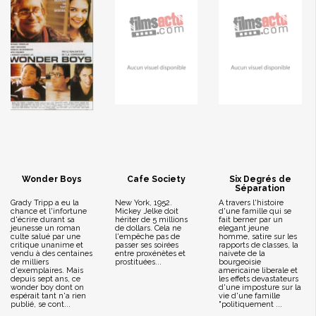
Wonder Boys
Cafe Society
Six Degrés de
Séparation
Grady Tripp a eu la
New York, 1952.
A travers l'histoire
chance et l'infortune
Mickey Jelke doit
d'une famille qui se
d'écrire durant sa
hériter de 5 millions
fait berner par un
jeunesse un roman
de dollars. Cela ne
elegant jeune
culte salué par une
l'empêche pas de
homme, satire sur les
critique unanime et
passer ses soirées
rapports de classes, la
vendu à des centaines
entre proxénètes et
naivete de la
de milliers
prostituées...
bourgeoisie
d'exemplaires. Mais
americaine liberale et
depuis sept ans, ce
les effets devastateurs
wonder boy dont on
d'une imposture sur la
espérait tant n'a rien
vie d'une famille
publié, se cont...
"politiquement ...