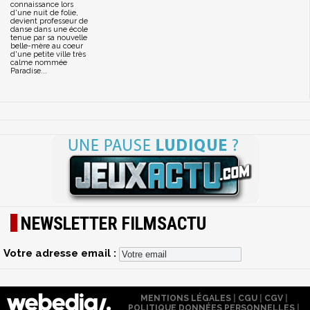
connaissance lors
d'une nuit de folie,
devient professeur de
danse dans une école
tenue par sa nouvelle
belle-mère au coeur
d'une petite ville très
calme nommée
Paradise...
NEWSLETTER FILMSACTU
Votre adresse email :
MENTIONS LÉGALES
|
CGU
|
CGV
|
POLITIQUE DONNÉES PERSONNELLES
|