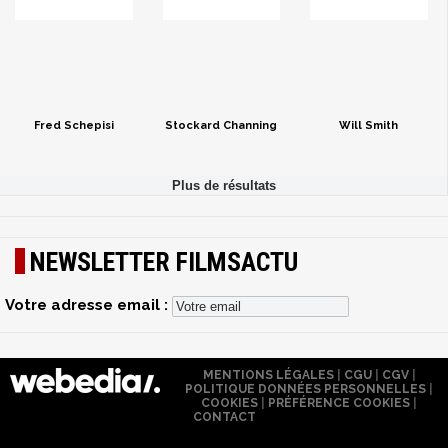
Fred Schepisi
Stockard Channing
Will Smith
NEWSLETTER FILMSACTU
Votre adresse email :
MENTIONS LÉGALES
|
CGU
|
CGV
|
POLITIQUE DONNÉES PERSONNELLES
|
COOKIES
|
PRÉFÉRENCE COOKIES
|
CONTACT