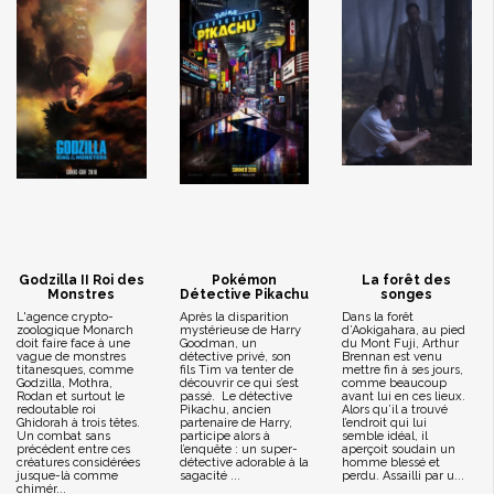
Godzilla II Roi des
Pokémon
La forêt des
Monstres
Détective Pikachu
songes
L'agence crypto-
Après la disparition
Dans la forêt
zoologique Monarch
mystérieuse de Harry
d’Aokigahara, au pied
doit faire face à une
Goodman, un
du Mont Fuji, Arthur
vague de monstres
détective privé, son
Brennan est venu
titanesques, comme
fils Tim va tenter de
mettre fin à ses jours,
Godzilla, Mothra,
découvrir ce qui s’est
comme beaucoup
Rodan et surtout le
passé. Le détective
avant lui en ces lieux.
redoutable roi
Pikachu, ancien
Alors qu’il a trouvé
Ghidorah à trois têtes.
partenaire de Harry,
l’endroit qui lui
Un combat sans
participe alors à
semble idéal, il
précédent entre ces
l’enquête : un super-
aperçoit soudain un
créatures considérées
détective adorable à la
homme blessé et
jusque-là comme
sagacité ...
perdu. Assailli par u...
chimér...