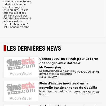
ouvert aux aventuriers
urbains, à la sortie
ouest de la gare
d'Ikebukuro. C'est là
que Makoto et ses
amis ont établi leur
QG. Makoto a dix-neuf
ans, et c'est un
trouble shooter, un "
solutionneur d'embr...
LES DERNIÈRES NEWS
Cannes 2015 : un extrait pour La forêt
des songes avec Matthew
McConaughey
Le nouveau Gus Van Sant se
07/08/2026, 23:01
dévoile avant sa projection
sur la Croisette
Plein d'images inédites dans la
nouvelle bande annonce de Godzilla
Mais toujours pas de Jean
07/08/2026, 23:01
Réno ...