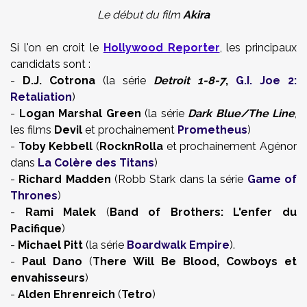
Le début du film
Akira
Si l'on en croit le
Hollywood Reporter
, les principaux
candidats sont :
-
D.J. Cotrona
(la série
Detroit 1-8-7
,
G.I. Joe 2:
Retaliation
)
-
Logan Marshal Green
(la série
Dark Blue/The Line
,
les films
Devil
et prochainement
Prometheus
)
-
Toby Kebbell
(
RocknRolla
et prochainement Agénor
dans
La Colère des Titans
)
-
Richard Madden
(Robb Stark dans la série
Game of
Thrones
)
-
Rami Malek
(
Band of Brothers: L'enfer du
Pacifique
)
-
Michael Pitt
(la série
Boardwalk Empire
).
-
Paul Dano
(
There Will Be Blood, Cowboys et
envahisseurs
)
-
Alden Ehrenreich
(
Tetro
)