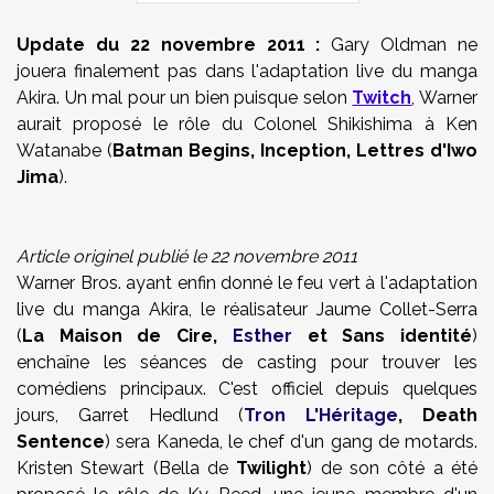
Update du
22 novembre 2011
:
Gary Oldman ne
jouera finalement pas dans l'adaptation live du manga
Akira.
Un mal pour un bien puisque
selon
Twitch
, Warner
aurait proposé le rôle du
Colonel Shikishima à Ken
Watanabe (
Batman Begins, Inception, Lettres d'Iwo
Jima
).
Article originel publié le 22 novembre 2011
Warner
Bros
. ayant enfin donné le feu vert à l'adaptation
live du
manga
Akira
, le réalisateur
Jaume
Collet-Serra
(
La Maison de Cire
,
Esther
et
Sans identité
)
enchaîne les séances de
casting
pour trouver les
comédiens principaux. C'est officiel depu
is
quelques
jours,
Garret
Hedlund
(
Tron L'Héritage
,
Death
Sentence
) sera
Kaneda
, le chef d'un gang de motards.
Kristen
Stewart
(
Bella
de
Twilight
) de son côté a été