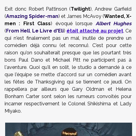
Exit donc Robert Pattinson (
Twilight
), Andrew Garfield
(
Amazing Spider-man
) et James McAvoy (
Wanted, X-
men : First Class
) évoqué lorsque
Albert Hughes
(
From Hell
,
Le Livre d'Eli
)
était attaché au projet
. Ce
qui n'est finalement pas un mal, inutile de prendre un
comédien déjà connu (et reconnu). C'est pour cette
raison qu'on souhaiterait presque que les pourtant très
bons Paul Dano et Michael Pitt ne participent pas à
l'aventure. Quoi qu'il en solit, le studio a demandé à ce
que l'équipe se mette d'accord sur un comédien avant
les fêtes de
Thanksgiving
qui se tiennent ce jeudi. On
rappellera par ailleurs que Gary Oldman et Helena
Bonham Carter sont selon les rumeurs convoités pour
incarner respectivement le Colonel Shikishima et Lady
Miyako.