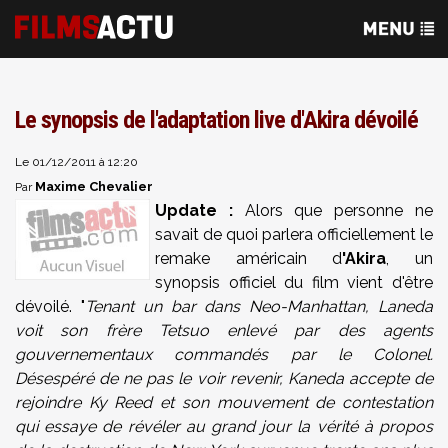
Le synopsis de l'adaptation live d'Akira dévoilé
Le 01/12/2011 à 12:20
Maxime Chevalier
Par
Update :
Alors que personne ne
savait de quoi parlera officiellement le
remake américain d
'Akira
,
un
synopsis officiel du film vient d'être
dévoilé.
"
Tenant un bar dans Neo-Manhattan, Laneda
voit son frère Tetsuo enlevé par des agents
gouvernementaux commandés par le Colonel.
Désespéré de ne pas le voir revenir,
Kane
da accepte de
rejoindre Ky Reed et son mouvement de contestation
qui essaye de révéler au grand jour la vérité à propos