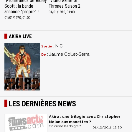
Prometheus de Ridley
Video Game of
Scott : la bande
Thrones Saison 2
annonce ''propre'' !
01/01/1970, 01:00
01/01/1970, 01:00
AKIRA LIVE
: N.C.
Sortie
: Jaume Collet-Serra
De
LES DERNIÈRES NEWS
Akira : une trilogie avec Christopher
Nolan aux manettes ?
On croise les doigts ?
01/12/2011, 12:20