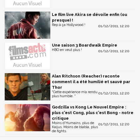
Le film live Akira se dévoile enfin (ou
presque) !
Rep à ça Hollywood !
01/12/2011, 12:20
Une saison 3 Boardwalk Empire
HBO en veut plus !
01/12/2011, 12:20
Alan Ritchson (Reacher) raconte
comment il a été humilié et sauvé par
Thor
"Cette expérience m’a rendu
01/12/2011, 12:20
plus humble. "
Godzilla vs Kong Le Nouvel Empire :
plus c'est Cong, plus c'est Bong - notre
critique
Moins d'Humains, plus de
01/12/2011, 12:20
Kaijus. Moins de blabla, plus
de fights.