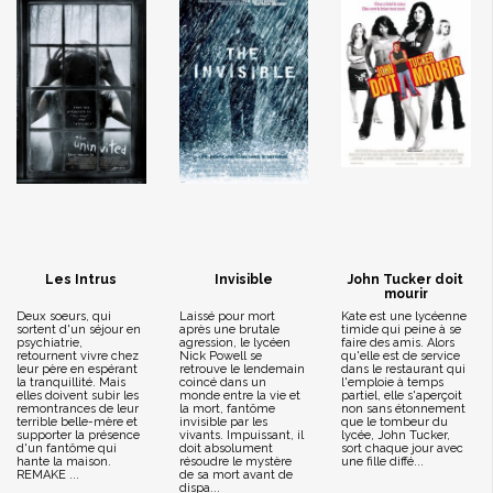
Les Intrus
Invisible
John Tucker doit
mourir
Deux soeurs, qui
Laissé pour mort
Kate est une lycéenne
sortent d'un séjour en
après une brutale
timide qui peine à se
psychiatrie,
agression, le lycéen
faire des amis. Alors
retournent vivre chez
Nick Powell se
qu'elle est de service
leur père en espérant
retrouve le lendemain
dans le restaurant qui
la tranquillité. Mais
coincé dans un
l'emploie à temps
elles doivent subir les
monde entre la vie et
partiel, elle s'aperçoit
remontrances de leur
la mort, fantôme
non sans étonnement
terrible belle-mère et
invisible par les
que le tombeur du
supporter la présence
vivants. Impuissant, il
lycée, John Tucker,
d'un fantôme qui
doit absolument
sort chaque jour avec
hante la maison.
résoudre le mystère
une fille diffé...
REMAKE ...
de sa mort avant de
dispa...