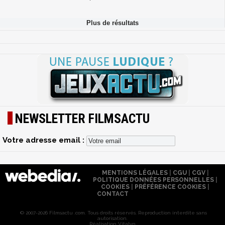
NEWSLETTER FILMSACTU
Votre adresse email :
MENTIONS LÉGALES
|
CGU
|
CGV
|
POLITIQUE DONNÉES PERSONNELLES
|
COOKIES
|
PRÉFÉRENCE COOKIES
|
CONTACT
© 2007-2026 Filmsactu .com. Tous droits réservés. Reproduction interdite sans
autorisation.
Réalisation Vitalyn