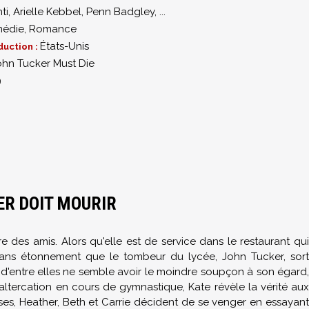
ti
,
Arielle Kebbel
,
Penn Badgley
,
...
édie
,
Romance
États-Unis
duction :
ohn Tucker Must Die
9
ER DOIT MOURIR
e des amis. Alors qu'elle est de service dans le restaurant qui
n sans étonnement que le tombeur du lycée, John Tucker, sort
e d'entre elles ne semble avoir le moindre soupçon à son égard,
 altercation en cours de gymnastique, Kate révèle la vérité aux
uses, Heather, Beth et Carrie décident de se venger en essayant