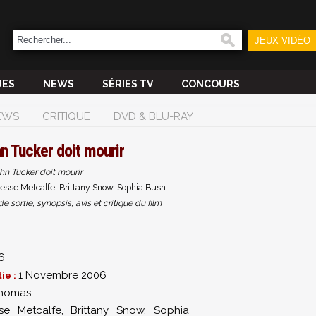
JEUX VIDÉO
UES
NEWS
SÉRIES TV
CONCOURS
EWS
CRITIQUE
DVD & BLU-RAY
n Tucker doit mourir
hn Tucker doit mourir
esse Metcalfe, Brittany Snow, Sophia Bush
sortie, synopsis, avis et critique du film
6
1 Novembre 2006
ie :
Thomas
se Metcalfe
,
Brittany Snow
,
Sophia