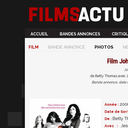
ACCUEIL
BANDES ANNONCES
CRITIQ
FILM
BANDE ANNONCE
PHOTOS
N
Film
Joh
Jo
de Betty Thomas avec J
Bande annonce, date de 
200
Année :
Date de Sort
Betty 
De :
Jes
Avec :