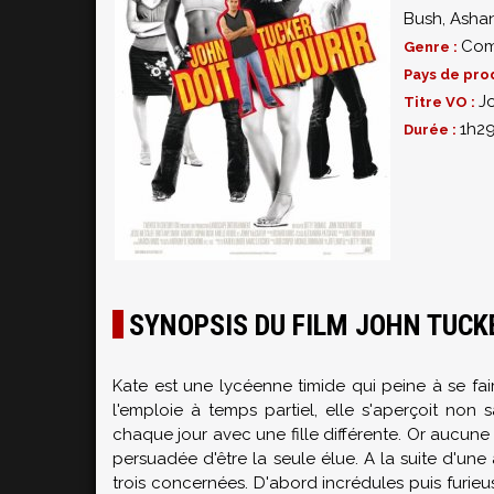
Bush
,
Ashan
Com
Genre :
Pays de pro
J
Titre VO :
1h2
Durée :
SYNOPSIS DU FILM JOHN TUCK
Kate est une lycéenne timide qui peine à se fair
l'emploie à temps partiel, elle s'aperçoit no
chaque jour avec une fille différente. Or aucun
persuadée d'être la seule élue. A la suite d'une
trois concernées. D'abord incrédules puis furie