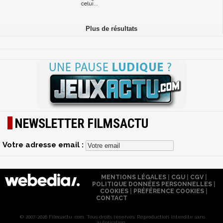
celui...
NEWSLETTER FILMSACTU
Votre adresse email :
MENTIONS LÉGALES
|
CGU
|
CGV
|
POLITIQUE DONNÉES PERSONNELLES
|
COOKIES
|
PRÉFÉRENCE COOKIES
|
CONTACT
© 2007-2026 Filmsactu .com. Tous droits réservés. Reproduction interdite sans
autorisation.