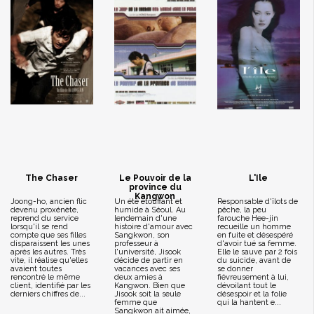
The Chaser
Le Pouvoir de la
L'Ile
province du
Kangwon
Joong-ho, ancien flic
Un été étouffant et
Responsable d'îlots de
devenu proxénète,
humide à Séoul. Au
pêche, la peu
reprend du service
lendemain d'une
farouche Hee-jin
lorsqu'il se rend
histoire d'amour avec
recueille un homme
compte que ses filles
Sangkwon, son
en fuite et désespéré
disparaissent les unes
professeur à
d'avoir tué sa femme.
après les autres. Très
l'université, Jisook
Elle le sauve par 2 fois
vite, il réalise qu'elles
décide de partir en
du suicide, avant de
avaient toutes
vacances avec ses
se donner
rencontré le même
deux amies à
fiévreusement à lui,
client, identifié par les
Kangwon. Bien que
dévoilant tout le
derniers chiffres de...
Jisook soit la seule
désespoir et la folie
femme que
qui la hantent e...
Sangkwon ait aimée,