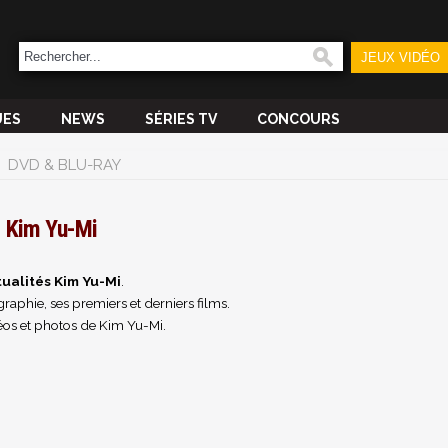
JEUX VIDÉO
UES
NEWS
SÉRIES TV
CONCOURS
DVD & BLU-RAY
Kim Yu-Mi
ualités Kim Yu-Mi
.
raphie, ses premiers et derniers films.
éos et photos de Kim Yu-Mi.