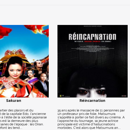
Sakuran
Réincarnation
rtier des plaisirs et du
35 ans après le massacre de 11 personnes par
 de la capitale Edo, l'ancienne
un professeur pris de folie, Matsumura
à l'élite de la société japonaise
s'apprête à porter ce fait divers au cinéma. A
os est la demeure des plus
l'approche du tournage, sa jeune actrice
sanes de l'époque : les Oïran.
principale est victime d'hallucinations
éfont les tend...
morbides. C'est alors que Matsumura an...