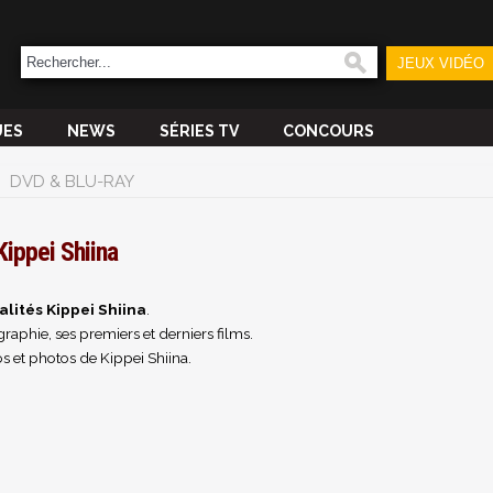
JEUX VIDÉO
UES
NEWS
SÉRIES TV
CONCOURS
DVD & BLU-RAY
Kippei Shiina
alités Kippei Shiina
.
raphie, ses premiers et derniers films.
s et photos de Kippei Shiina.