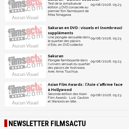
Test de la somptueuse
09/08/2026, 05:23
édition 3 DVD consacrée au
premier film flamboyant de
Mika Ninagawa
Sakuran en DVD : visuels et (nombreux)
suppléments
Une plongée sensuelle dans
09/08/2026, 05:23
le quartier des plaisirs
d'Edo, en DVD collector
Sakuran
Plongée flamboyante dans
09/08/2026, 05:23
l'univers sensuel du quartier
des plaisirs de Yoshiwara.
Avec Anna Tsuchiya.
Asian Film Awards : l'Asie s'affirme face
à Hollywood
Seconde édition des Asian
09/08/2026, 05:23
Film Awards : Lust, Caution
et Warlords en tête....
NEWSLETTER FILMSACTU