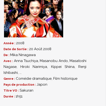
2008
Année :
20 Août 2008
Date de Sortie :
Mika Ninagawa
De :
Anna Tsuchiya
,
Masanobu Ando
,
Masatoshi
Avec :
Nagase
,
Hiroki Narimiya
,
Kippei Shiina
,
Renji
Ishibashi
,
...
Comédie dramatique
,
Film historique
Genre :
Japon
Pays de production :
Sakuran
Titre VO :
1h51
Durée :