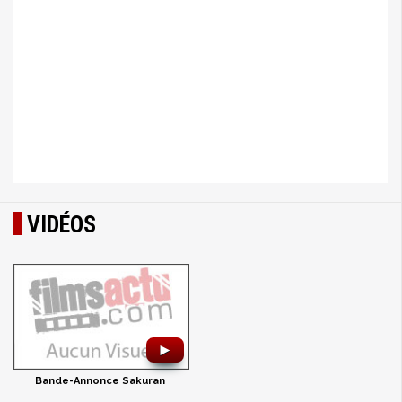
VIDÉOS
►
Bande-Annonce Sakuran