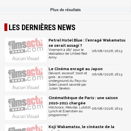
LES DERNIÈRES NEWS
Petrel Hotel Blue : l'enragé Wakamatsu
se serait assagi ?
Virement à 180° pour le
06/08/2026, 16:13
réalisateur de United Red
Army
Le Cinéma enragé au Japon
Déviant, excessif, trash et
06/08/2026, 16:13
gore : le cinéma
underground du Pays du
Soleil Levant raconté par
Julien Sévéon.
Cinémathèque de Paris : une saison
2010-2011 chargée
Hitchcock, Melville, Lubitsh,
06/08/2026, 16:13
Lynch et Eisenstien au
programme !
Koji Wakamatsu, le cinéaste de la