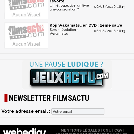
révolte
Un rétrospective, un livre :
06/08/2026, 16:13
une consécration ?
Koji Wakamatsu en DVD : 2ème salve
Sexe + révolution =
06/08/2026, 16:13
Wakamatsu
NEWSLETTER FILMSACTU
Votre adresse email :
MENTIONS LÉGALES
|
CGU
|
CGV
|