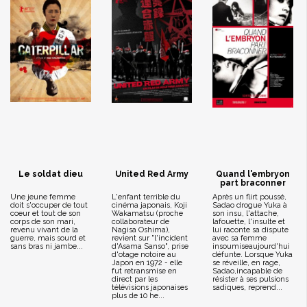
Le soldat dieu
United Red Army
Quand l'embryon
part braconner
Une jeune femme
L'enfant terrible du
Après un flirt poussé,
doit s'occuper de tout
cinéma japonais, Koji
Sadao drogue Yuka à
coeur et tout de son
Wakamatsu (proche
son insu, l'attache,
corps de son mari,
collaborateur de
lafouette, l'insulte et
revenu vivant de la
Nagisa Oshima),
lui raconte sa dispute
guerre, mais sourd et
revient sur "l'incident
avec sa femme
sans bras ni jambe...
d'Asama Sanso", prise
insoumiseaujourd'hui
d'otage notoire au
défunte. Lorsque Yuka
Japon en 1972 - elle
se réveille, en rage,
fut retransmise en
Sadao,incapable de
direct par les
résister à ses pulsions
télévisions japonaises
sadiques, reprend...
plus de 10 he...