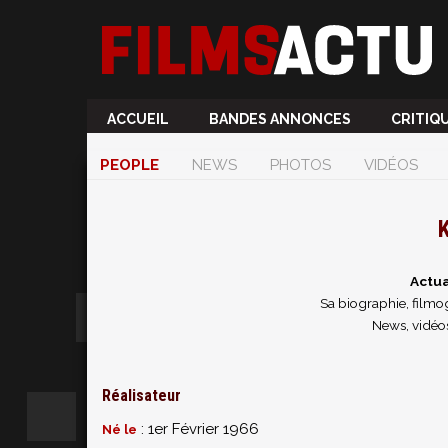
ACCUEIL
BANDES ANNONCES
CRITIQ
PEOPLE
NEWS
PHOTOS
VIDÉOS
K
Actua
Sa biographie, filmog
News, vidéo
Réalisateur
: 1er Février 1966
Né le