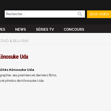
JEUX VIDÉO
UES
NEWS
SÉRIES TV
CONCOURS
DVD & BLU-RAY
ônosuke Uda
lités Kônosuke Uda
.
raphie, ses premiers et derniers films.
s et photos de Kônosuke Uda.