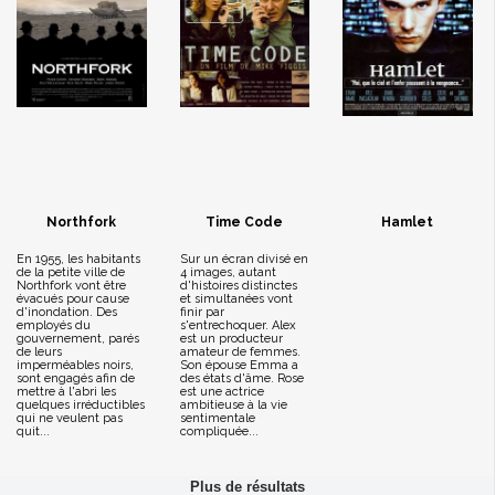
Northfork
Time Code
Hamlet
En 1955, les habitants
Sur un écran divisé en
de la petite ville de
4 images, autant
Northfork vont être
d'histoires distinctes
évacués pour cause
et simultanées vont
d'inondation. Des
finir par
employés du
s'entrechoquer. Alex
gouvernement, parés
est un producteur
de leurs
amateur de femmes.
imperméables noirs,
Son épouse Emma a
sont engagés afin de
des états d'âme. Rose
mettre à l'abri les
est une actrice
quelques irréductibles
ambitieuse à la vie
qui ne veulent pas
sentimentale
quit...
compliquée...