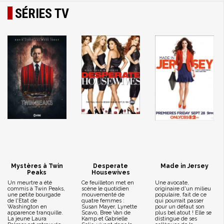
SÉRIES TV
Mystères à Twin
Desperate
Made in Jersey
Peaks
Housewives
Un meurtre a été
Ce feuilleton met en
Une avocate,
commis à Twin Peaks,
scène le quotidien
originaire d'un milieu
une petite bourgade
mouvementé de
populaire, fait de ce
de l'Etat de
quatre femmes :
qui pourrait passer
Washington en
Susan Mayer, Lynette
pour un défaut son
apparence tranquille.
Scavo, Bree Van de
plus bel atout ! Elle se
La jeune Laura
Kamp et Gabrielle
distingue de ses