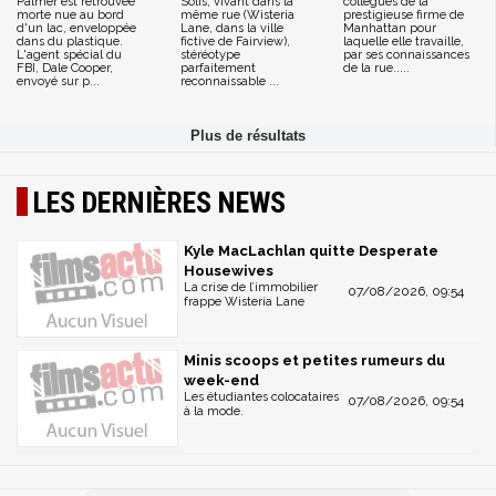
Palmer est retrouvée
Solis, vivant dans la
collègues de la
morte nue au bord
même rue (Wisteria
prestigieuse firme de
d'un lac, enveloppée
Lane, dans la ville
Manhattan pour
dans du plastique.
fictive de Fairview),
laquelle elle travaille,
L'agent spécial du
stéréotype
par ses connaissances
FBI, Dale Cooper,
parfaitement
de la rue.....
envoyé sur p...
reconnaissable ...
LES DERNIÈRES NEWS
Kyle MacLachlan quitte Desperate
Housewives
La crise de l’immobilier
07/08/2026, 09:54
frappe Wisteria Lane
Minis scoops et petites rumeurs du
week-end
Les étudiantes colocataires
07/08/2026, 09:54
à la mode.