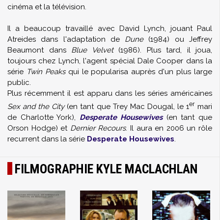
cinéma et la télévision.
Il a beaucoup travaillé avec David Lynch, jouant Paul
Atreides dans l'adaptation de
Dune
(1984) ou Jeffrey
Beaumont dans
Blue Velvet
(1986). Plus tard, il joua,
toujours chez Lynch, l'agent spécial Dale Cooper dans la
série
Twin Peaks
qui le popularisa auprès d'un plus large
public.
Plus récemment il est apparu dans les séries américaines
er
Sex and the City
(en tant que Trey Mac Dougal, le 1
mari
de Charlotte York),
Desperate Housewives
(en tant que
Orson Hodge) et
Dernier Recours
. Il aura en 2006 un rôle
recurrent dans la série
Desperate Housewives
.
FILMOGRAPHIE KYLE MACLACHLAN