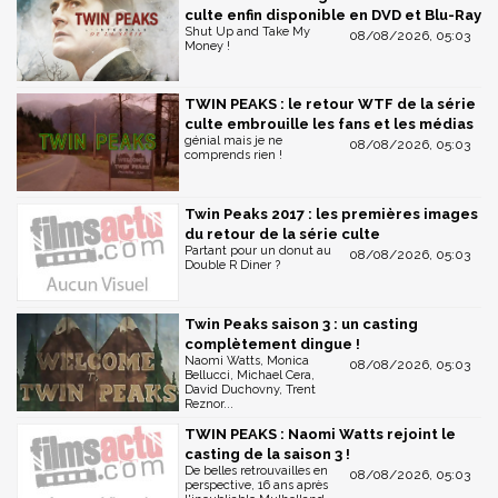
culte enfin disponible en DVD et Blu-Ray
Shut Up and Take My
08/08/2026, 05:03
Money !
TWIN PEAKS : le retour WTF de la série
culte embrouille les fans et les médias
génial mais je ne
08/08/2026, 05:03
comprends rien !
Twin Peaks 2017 : les premières images
du retour de la série culte
Partant pour un donut au
08/08/2026, 05:03
Double R Diner ?
Twin Peaks saison 3 : un casting
complètement dingue !
Naomi Watts, Monica
08/08/2026, 05:03
Bellucci, Michael Cera,
David Duchovny, Trent
Reznor...
TWIN PEAKS : Naomi Watts rejoint le
casting de la saison 3 !
De belles retrouvailles en
08/08/2026, 05:03
perspective, 16 ans après