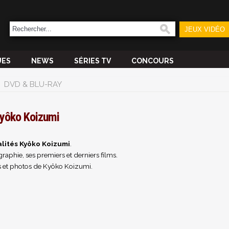
JEUX VIDÉO
UES
NEWS
SÉRIES TV
CONCOURS
DVD & BLU-RAY
yôko Koizumi
lités Kyôko Koizumi
.
raphie, ses premiers et derniers films.
 et photos de Kyôko Koizumi.