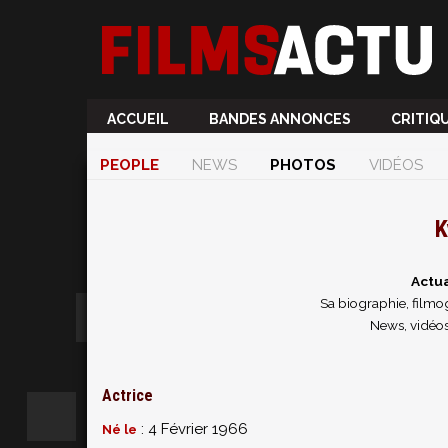
ACCUEIL
BANDES ANNONCES
CRITIQ
PEOPLE
NEWS
PHOTOS
VIDÉOS
K
Actua
Sa biographie, filmog
News, vidéos
Actrice
: 4 Février 1966
Né le