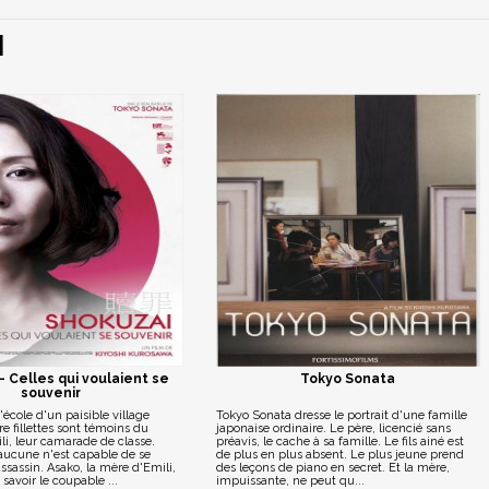
I
- Celles qui voulaient se
Tokyo Sonata
souvenir
'école d'un paisible village
Tokyo Sonata dresse le portrait d'une famille
re fillettes sont témoins du
japonaise ordinaire. Le père, licencié sans
i, leur camarade de classe.
préavis, le cache à sa famille. Le fils ainé est
 aucune n'est capable de se
de plus en plus absent. Le plus jeune prend
assassin. Asako, la mère d'Emili,
des leçons de piano en secret. Et la mère,
savoir le coupable ...
impuissante, ne peut qu...