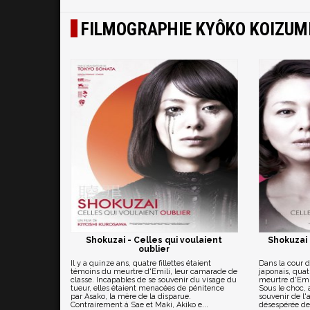
FILMOGRAPHIE KYÔKO KOIZUM
Shokuzai - Celles qui voulaient
Shokuzai 
oublier
Il y a quinze ans, quatre fillettes étaient
Dans la cour d
témoins du meurtre d'Emili, leur camarade de
japonais, quat
classe. Incapables de se souvenir du visage du
meurtre d'Emil
tueur, elles étaient menacées de pénitence
Sous le choc,
par Asako, la mère de la disparue.
souvenir de l'
Contrairement à Sae et Maki, Akiko e...
désespérée de 