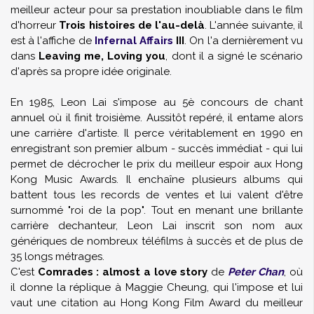
meilleur acteur pour sa prestation inoubliable dans le film
d'horreur
Trois histoires de l'au-delà
. L'année suivante, il
est à l'affiche de
Infernal Affairs
III
. On l'a dernièrement vu
dans
Leaving me, Loving you
, dont il a signé le scénario
d'après sa propre idée originale.
En 1985, Leon Lai s'impose au 5è concours de chant
annuel où il finit troisième. Aussitôt repéré, il entame alors
une carrière d'artiste. Il perce véritablement en 1990 en
enregistrant son premier album - succès immédiat - qui lui
permet de décrocher le prix du meilleur espoir aux Hong
Kong Music Awards. Il enchaîne plusieurs albums qui
battent tous les records de ventes et lui valent d'être
surnommé "roi de la pop". Tout en menant une brillante
carrière dechanteur, Leon Lai inscrit son nom aux
génériques de nombreux téléfilms à succès et de plus de
35 longs métrages.
C'est
Comrades : almost a love story
de
Peter Chan
, où
il donne la réplique à Maggie Cheung, qui l'impose et lui
vaut une citation au Hong Kong Film Award du meilleur