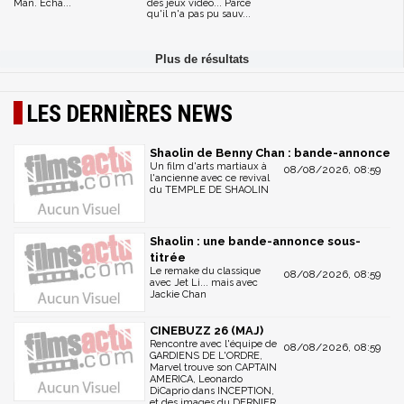
Man. Echa...
des jeux vidéo... Parce
qu'il n'a pas pu sauv...
LES DERNIÈRES NEWS
Shaolin de Benny Chan : bande-annonce
Un film d'arts martiaux à
08/08/2026, 08:59
l'ancienne avec ce revival
du TEMPLE DE SHAOLIN
Shaolin : une bande-annonce sous-
titrée
Le remake du classique
08/08/2026, 08:59
avec Jet Li... mais avec
Jackie Chan
CINEBUZZ 26 (MAJ)
Rencontre avec l'équipe de
08/08/2026, 08:59
GARDIENS DE L'ORDRE,
Marvel trouve son CAPTAIN
AMERICA, Leonardo
DiCaprio dans INCEPTION,
et des images du DERNIER