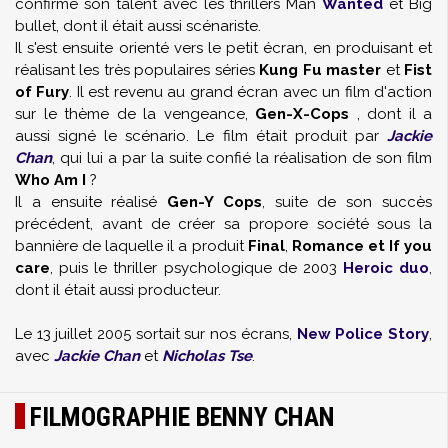
confirmé son talent avec les thrillers Man
Wanted
et Big
bullet, dont il était aussi scénariste.
Il s'est ensuite orienté vers le petit écran, en produisant et
réalisant les très populaires séries
Kung Fu master
et
Fist
of Fury
. Il est revenu au grand écran avec un film d'action
sur le thème de la vengeance,
Gen-X-Cops
, dont il a
aussi signé le scénario. Le film était produit par
Jackie
Chan
, qui lui a par la suite confié la réalisation de son film
Who Am I
?
Il a ensuite réalisé
Gen-Y Cops
, suite de son succès
précédent, avant de créer sa propore société sous la
bannière de laquelle il a produit
Final
,
Romance et If you
care
, puis le thriller psychologique de 2003
Heroic duo
,
dont il était aussi producteur.
Le 13 juillet 2005 sortait sur nos écrans,
New Police Story
,
avec
Jackie Chan
et
Nicholas Tse
.
FILMOGRAPHIE BENNY CHAN