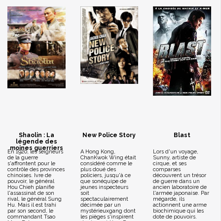
Shaolin : La
New Police Story
Blast
légende des
moines guerriers
En 1920, les seigneurs
A Hong Kong,
Lors d'un voyage,
de la guerre
ChanKwok Wing était
Sunny, artiste de
s'affrontent pour le
considéré comme le
cirque, et ses
contrôle des provinces
plus doué des
comparses
chinoises. Ivre de
policiers, jusqu'à ce
découvrent un trésor
pouvoir, le général
que sonéquipe de
de guerre dans un
Hou Chieh planifie
jeunes inspecteurs
ancien laboratoire de
l'assassinat de son
soit
l'armée japonaise. Par
rival, le général Sung
spectaculairement
mégarde, ils
Hu. Mais il est trahi
décimée par un
actionnent une arme
par son second, le
mystérieuxgang dont
biochimique qui les
commandant Tsao
les pièges s'inspirent
dote de pouvoirs.