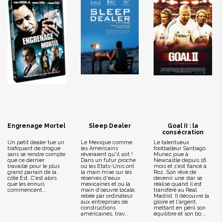
Engrenage Mortel
Sleep Dealer
Goal II : la
consécration
Un petit dealer tue un
Le Mexique comme
Le talentueux
trafiquant de drogue
les Américains
footballeur Santiago
sans se rendre compte
rêveraient qu'il soit !
Munez joue à
que ce dernier
Dans un futur proche
Newcastle depuis 18
travaille pour le plus
où les Etats-Unis ont
mois et s'est fiancé à
grand parrain de la
la main mise sur les
Roz. Son rêve de
côte Est. C'est alors
réserves d'eaux
devenir une star se
que les ennuis
mexicaines et où la
réalise quand il est
commencent...
main d'oeuvre locale,
transféré au Real
reliée par ordinateur
Madrid. Il découvre la
aux entreprises de
gloire et l'argent,
constructions
mettant en péril son
américaines, trav...
équilibre et son bo...