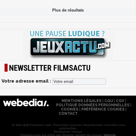
NEWSLETTER FILMSACTU
Votre adresse email :
MENTIONS LÉGALES
|
CGU
|
CGV
|
POLITIQUE DONNÉES PERSONNELLES
|
COOKIES
|
PRÉFÉRENCE COOKIES
|
CONTACT
© 2007-2026 Filmsactu .com. Tous droits réservés. Reproduction interdite sans
autorisation.
Réalisation Vitalyn
Filmsactu
.com est édité par Mixicom, société du groupe
Webedia
.