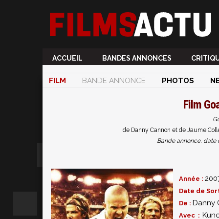
ACCUEIL
BANDES ANNONCES
CRITIQ
FILM
BANDE ANNONCE
PHOTOS
N
Film
Goa
Go
de Danny Cannon et de Jaume Collet
Bande annonce, date de 
200
Année :
Date de Sort
Danny 
De :
Kuno
Avec :