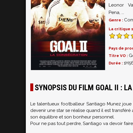
Leonor Va
Pena
,
...
Com
Genre :
La critique
Pays de pro
Go
Titre VO :
1H5
Durée :
SYNOPSIS DU FILM GOAL II : 
Le talentueux footballeur Santiago Munez joue 
devenir une star se réalise quand il est transféré 
son équilibre et son bonheur personnel.
Pour ne pas tout perdre, Santiago va devoir faire 