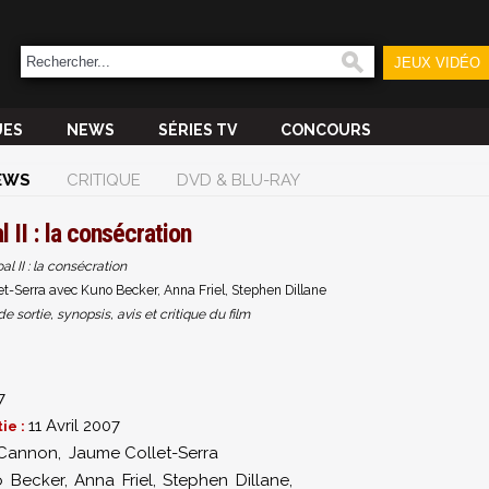
JEUX VIDÉO
UES
NEWS
SÉRIES TV
CONCOURS
EWS
CRITIQUE
DVD & BLU-RAY
l II : la consécration
al II : la consécration
-Serra avec Kuno Becker, Anna Friel, Stephen Dillane
sortie, synopsis, avis et critique du film
7
11 Avril 2007
ie :
Cannon
,
Jaume Collet-Serra
 Becker
,
Anna Friel
,
Stephen Dillane
,