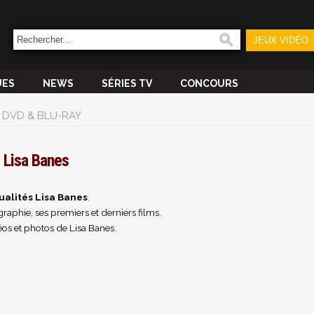
JEUX VIDÉO
UES
NEWS
SÉRIES TV
CONCOURS
DVD & BLU-RAY
Lisa Banes
ualités Lisa Banes
.
raphie, ses premiers et derniers films.
os et photos de Lisa Banes.