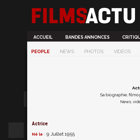
ACCUEIL
BANDES ANNONCES
CRITIQ
PEOPLE
NEWS
PHOTOS
VIDÉOS
Act
Sa biographie, filmog
News, vidé
Actrice
: 9 Juillet 1955
Né le