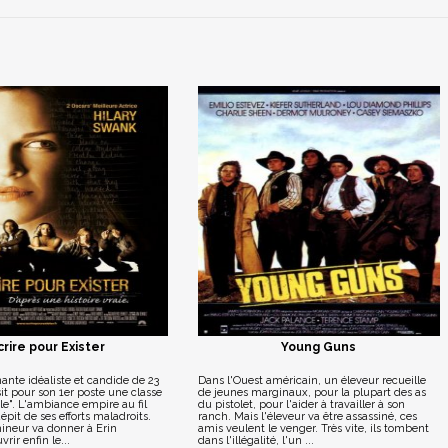
crire pour Exister
Young Guns
ante idéaliste et candide de 23
Dans l'Ouest américain, un éleveur recueille
sit pour son 1er poste une classe
de jeunes marginaux, pour la plupart des as
ile". L'ambiance empire au fil
du pistolet, pour l'aider à travailler à son
épit de ses efforts maladroits.
ranch. Mais l'éleveur va être assassiné, ces
ineur va donner à Erin
amis veulent le venger. Très vite, ils tombent
vrir enfin le...
dans l'illégalité, l'un ...