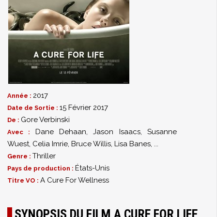
2017
Année :
15 Février 2017
Date de Sortie :
Gore Verbinski
De :
Dane Dehaan
,
Jason Isaacs
,
Susanne
Avec :
Wuest
,
Celia Imrie
,
Bruce Willis
,
Lisa Banes
,
...
Thriller
Genre :
États-Unis
Pays de production :
A Cure For Wellness
Titre VO :
SYNOPSIS DU FILM A CURE FOR LIFE