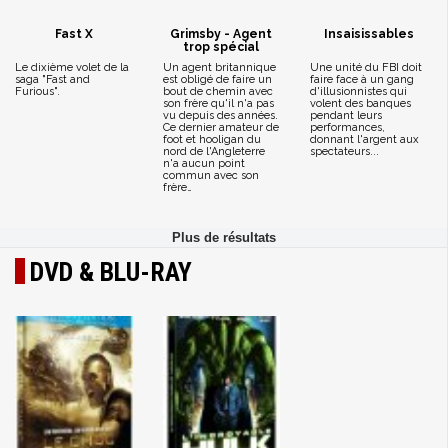
Fast X
Grimsby - Agent
Insaisissables
trop spécial
Le dixième volet de la
Un agent britannique
Une unité du FBI doit
saga "Fast and
est obligé de faire un
faire face à un gang
Furious".
bout de chemin avec
d'illusionnistes qui
son frère qu'il n'a pas
volent des banques
vu depuis des années.
pendant leurs
Ce dernier amateur de
performances,
foot et hooligan du
donnant l'argent aux
nord de l'Angleterre
spectateurs...
n'a aucun point
commun avec son
frère…
DVD & BLU-RAY