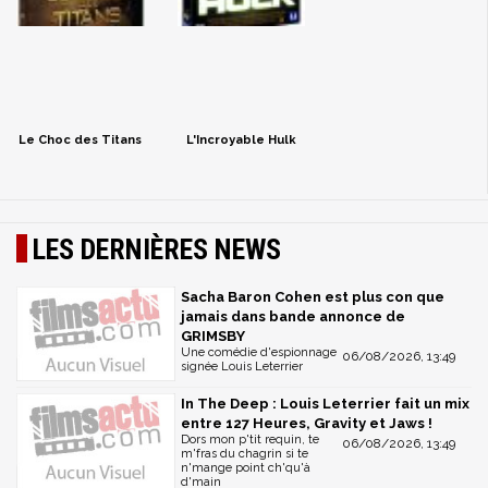
Le Choc des Titans
L'Incroyable Hulk
LES DERNIÈRES NEWS
Sacha Baron Cohen est plus con que
jamais dans bande annonce de
GRIMSBY
Une comédie d'espionnage
06/08/2026, 13:49
signée Louis Leterrier
In The Deep : Louis Leterrier fait un mix
entre 127 Heures, Gravity et Jaws !
Dors mon p'tit requin, te
06/08/2026, 13:49
m'fras du chagrin si te
n'mange point ch'qu'à
d'main