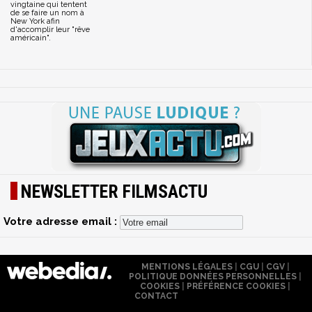
vingtaine qui tentent
de se faire un nom à
New York afin
d'accomplir leur "rêve
américain".
NEWSLETTER FILMSACTU
Votre adresse email :
MENTIONS LÉGALES
|
CGU
|
CGV
|
POLITIQUE DONNÉES PERSONNELLES
|
COOKIES
|
PRÉFÉRENCE COOKIES
|
CONTACT