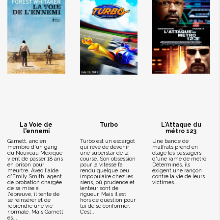
La Voie de
Turbo
L'Attaque du
l'ennemi
métro 123
Garnett, ancien
Turbo est un escargot
Une bande de
membre d'un gang
qui rêve de devenir
malfrats prend en
du Nouveau Mexique
une superstar de la
otage les passagers
vient de passer 18 ans
course. Son obsession
d'une rame de métro.
en prison pour
pour la vitesse l’a
Déterminés, ils
meurtre. Avec l'aide
rendu quelque peu
exigent une rançon
d'Emily Smith, agent
impopulaire chez les
contre la vie de leurs
de probation chargée
siens, où prudence et
victimes.
de sa mise à
lenteur sont de
l'épreuve, il tente de
rigueur. Mais il est
se réinsérer et de
hors de question pour
reprendre une vie
lui de se conformer.
normale. Mais Garnett
C’est...
es...