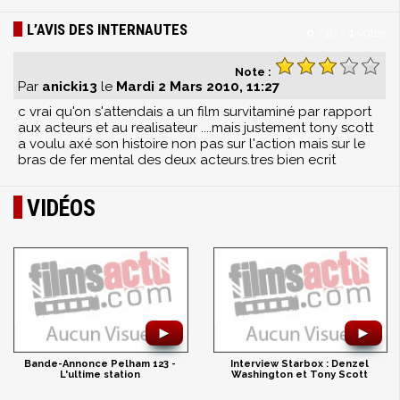
L’AVIS DES INTERNAUTES
0
/
10
-
1
votes
Note :
Par
anicki13
le
Mardi 2 Mars 2010, 11:27
c vrai qu'on s'attendais a un film survitaminé par rapport
aux acteurs et au realisateur ....mais justement tony scott
a voulu axé son histoire non pas sur l'action mais sur le
bras de fer mental des deux acteurs.tres bien ecrit
VIDÉOS
►
►
Bande-Annonce Pelham 123 -
Interview Starbox : Denzel
L'ultime station
Washington et Tony Scott