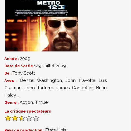
2009
Année :
29 Juillet 2009
Date de Sortie :
Tony Scott
De :
Denzel Washington
,
John Travolta
,
Luis
Avec :
Guzman
,
John Turturro
,
James Gandolfini
,
Brian
Haley
,
...
Action
,
Thriller
Genre :
La critique spectateurs
États-Unis
Pays de production :