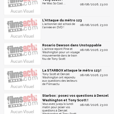
He Was So Cool ...
08/08/2026, 23:00
L'Attaque du métro 123
L'actionner old school de
08/08/2026, 23:00
l'année en DVD !
Rosario Dawson dans Unstoppable
L'actrice rejoint Pine et
08/08/2026, 23:00
Washington pour un voyage
mouvementé dans le train
fou de Tony Scott
La STARBOX attaque le métro 123 !
Tony Scott et Denzel
08/08/2026, 23:00
Washington ont répondu
aux questions des lecteurs
de Filmsactu
Starbox : posez vos questions à Denzel
Washington et Tony Scott !
Vous avez jusqu'à lundi
08/08/2026, 23:00
matin pour poser vos
questions à Denzel
Washington et Tony Scott