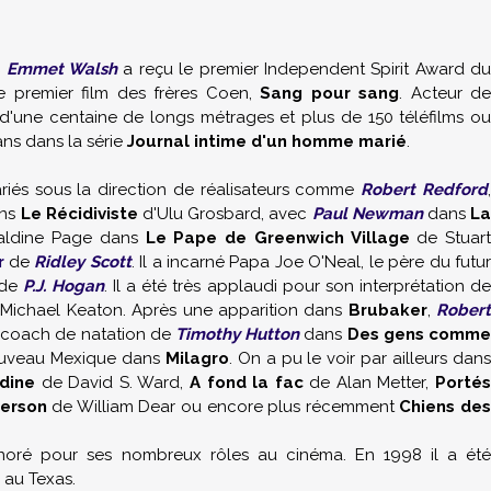
. Emmet Walsh
a reçu le premier Independent Spirit Award d
le premier film des frères Coen,
Sang pour sang
. Acteur de
 d'une centaine de longs métrages et plus de 150 téléfilms ou
vans dans la série
Journal intime d'un homme marié
.
variés sous la direction de réalisateurs comme
Robert Redford
ans
Le Récidiviste
d'Ulu Grosbard, avec
Paul Newman
dans
L
raldine Page dans
Le Pape de Greenwich Village
de Stuart
r
de
Ridley Scott
. Il a incarné Papa Joe O'Neal, le père du futu
de
P.J. Hogan
. Il a été très applaudi pour son interprétation d
Michael Keaton. Après une apparition dans
Brubaker
,
Robert
e coach de natation de
Timothy Hutton
dans
Des gens comm
Nouveau Mexique dans
Milagro
. On a pu le voir par ailleurs dan
dine
de David S. Ward,
A fond la fac
de Alan Metter,
Porté
derson
de William Dear ou encore plus récemment
Chiens de
onoré pour ses nombreux rôles au cinéma. En 1998 il a été
 au Texas.