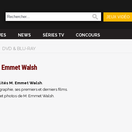
JEUX VIDÉO
UES
NEWS
SÉRIES TV
CONCOURS
DVD & BLU-RAY
 Emmet Walsh
lités M. Emmet Walsh
.
raphie, ses premiers et derniers films.
 et photos de M. Emmet Walsh.