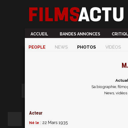
ACCUEIL
BANDES ANNONCES
CRITIQ
PEOPLE
NEWS
PHOTOS
VIDÉOS
M.
Actua
Sa biographie, filmog
News, vidéos
Acteur
: 22 Mars 1935
Né le