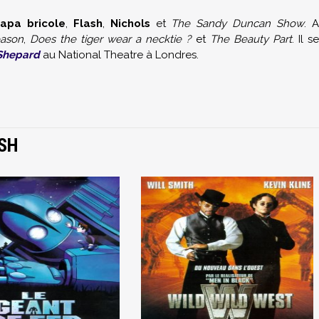
apa bricole
,
Flash
,
Nichols
et
The Sandy Duncan Show
. 
eason
,
Does the tiger wear a necktie ?
et
The Beauty Part
. Il s
Shepard
au National Theatre à Londres.
SH