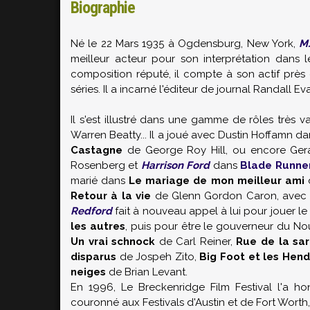
Biographie
Né le 22 Mars 1935 à Ogdensburg, New York,
M
meilleur acteur pour son interprétation dans 
composition réputé, il compte à son actif près
séries. Il a incarné l'éditeur de journal Randall E
Il s'est illustré dans une gamme de rôles très 
Warren Beatty... Il a joué avec Dustin Hoffamn d
Castagne
de George Roy Hill, ou encore Ge
Rosenberg et
Harrison Ford
dans
Blade Runne
marié dans
Le mariage de mon meilleur ami
Retour à la vie
de Glenn Gordon Caron, avec 
Redford
fait à nouveau appel à lui pour jouer l
les autres
, puis pour être le gouverneur du 
Un vrai schnock
de Carl Reiner,
Rue de la sar
disparus
de Jospeh Zito,
Big Foot et les Hen
neiges
de Brian Levant.
En 1996, Le Breckenridge Film Festival l'a h
couronné aux Festivals d'Austin et de Fort Worth,