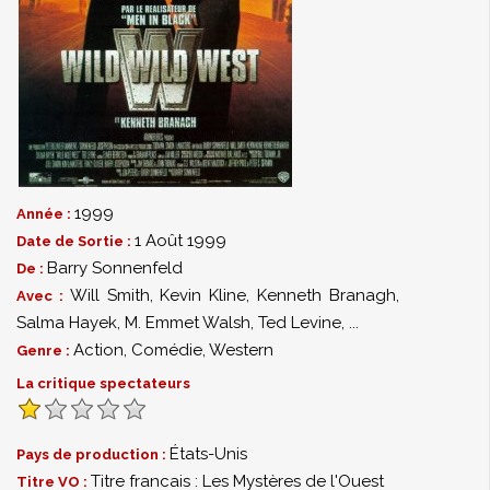
1999
Année :
1 Août 1999
Date de Sortie :
Barry Sonnenfeld
De :
Will Smith
,
Kevin Kline
,
Kenneth Branagh
,
Avec :
Salma Hayek
,
M. Emmet Walsh
,
Ted Levine
,
...
Action
,
Comédie
,
Western
Genre :
La critique spectateurs
États-Unis
Pays de production :
Titre francais : Les Mystères de l'Ouest
Titre VO :