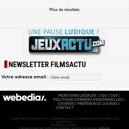
NEWSLETTER FILMSACTU
Votre adresse email :
MENTIONS LÉGALES
|
CGU
|
CGV
|
POLITIQUE DONNÉES PERSONNELLES
|
COOKIES
|
PRÉFÉRENCE COOKIES
|
CONTACT
© 2007-2026 Filmsactu .com. Tous droits réservés. Reproduction interdite sans
autorisation.
Réalisation Vitalyn
Filmsactu
.com est édité par Mixicom, société du groupe
Webedia
.