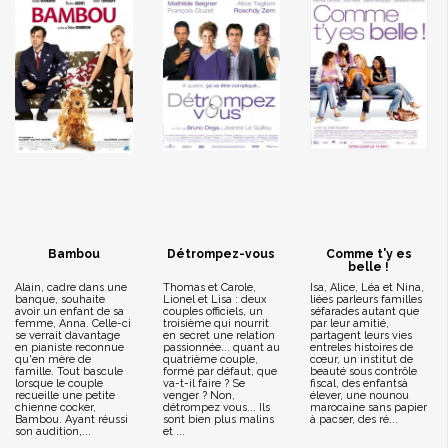
Bambou
Détrompez-vous
Comme t'y es
belle !
Alain, cadre dans une
Thomas et Carole,
Isa, Alice, Léa et Nina,
banque, souhaite
Lionel et Lisa : deux
liées parleurs familles
avoir un enfant de sa
couples officiels, un
séfarades autant que
femme, Anna. Celle-ci
troisième qui nourrit
par leur amitié,
se verrait davantage
en secret une relation
partagent leurs vies
en pianiste reconnue
passionnée... quant au
entreles histoires de
qu'en mère de
quatrième couple,
cœur, un institut de
famille. Tout bascule
formé par défaut, que
beauté sous contrôle
lorsque le couple
va-t-il faire ? Se
fiscal, des enfantsà
recueille une petite
venger ? Non,
élever, une nounou
chienne cocker,
détrompez vous... Ils
marocaine sans papier
Bambou. Ayant réussi
sont bien plus malins
à pacser, des ré...
son audition,...
et ...