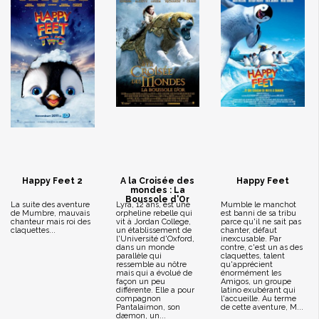
Happy Feet 2
A la Croisée des
Happy Feet
mondes : La
Boussole d'Or
La suite des aventure
Lyra, 12 ans, est une
Mumble le manchot
de Mumbre, mauvais
orpheline rebelle qui
est banni de sa tribu
chanteur mais roi des
vit à Jordan College,
parce qu'il ne sait pas
claquettes...
un établissement de
chanter, défaut
l'Université d'Oxford,
inexcusable. Par
dans un monde
contre, c'est un as des
parallèle qui
claquettes, talent
ressemble au nôtre
qu'apprécient
mais qui a évolué de
énormément les
façon un peu
Amigos, un groupe
différente. Elle a pour
latino exubérant qui
compagnon
l'accueille. Au terme
Pantalaimon, son
de cette aventure, M...
dæmon, un...