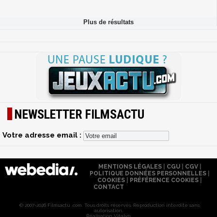
NEWSLETTER FILMSACTU
Votre adresse email :
MENTIONS LÉGALES
|
CGU
|
CGV
|
POLITIQUE DONNÉES PERSONNELLES
|
COOKIES
|
PRÉFÉRENCE COOKIES
|
CONTACT
© 2007-2026 Filmsactu .com. Tous droits réservés. Reproduction interdite sans
autorisation.
Réalisation Vitalyn