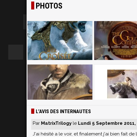
PHOTOS
L’AVIS DES INTERNAUTES
Par
MatrixTrilogy
le
Lundi 5 Septembre 2011, 
J'ai hésité a le voir, et finalement j'ai bien fait 