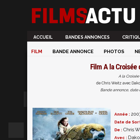
ACCUEIL
BANDES ANNONCES
CRITIQ
FILM
BANDE ANNONCE
PHOTOS
N
Film
A la Croisée 
A la Croisée
de Chris Weitz avec Dako
Bande annonce, date de 
200
Année :
Date de Sort
Chris W
De :
Dako
Avec :