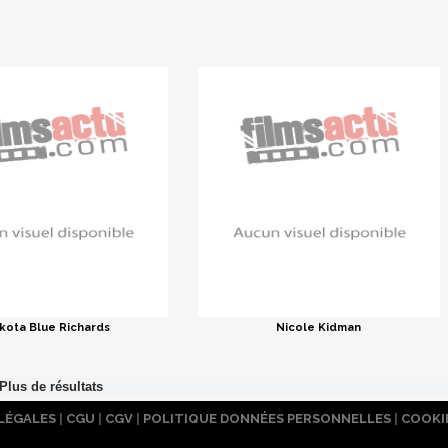
kota Blue Richards
Nicole Kidman
LÉGALES
|
CGU
|
CGV
|
POLITIQUE DONNÉES PERSONNELLES
|
COOKI