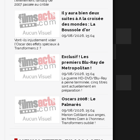
l'événement fantasy de
2007 passée au crible
Il y aura bien deux
suites à A la croisée
des mondes : La
Boussole d'or
09/08/2026, 15:04
Vont-ils injustement voler
l'Oscar des effets spéciaux à
Transformers 2 ?
Exclusif ! Les
premiers Blu-Ray de
Metropolitan !
09/08/2026, 15:04
La guerre HD-DVD/Blu-Ray
à peine terminée, cinq titres
sont actuellement en
préparation !
Oscars 2008 : Le
Palmarès
09/08/2026, 15:04
Marion Cotillard aux anges,
les frères Coen à l'honneur,
Transformers oublié !