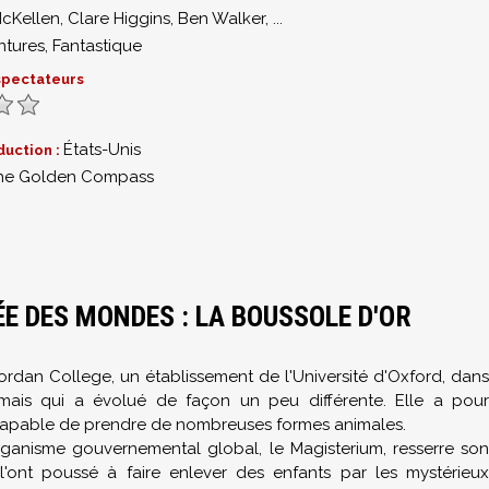
McKellen
,
Clare Higgins
,
Ben Walker
,
...
ntures
,
Fantastique
 spectateurs
États-Unis
duction :
he Golden Compass
ÉE DES MONDES : LA BOUSSOLE D'OR
 Jordan College, un établissement de l'Université d'Oxford, dans
ais qui a évolué de façon un peu différente. Elle a pour
apable de prendre de nombreuses formes animales.
rganisme gouvernemental global, le Magisterium, resserre son
l'ont poussé à faire enlever des enfants par les mystérieux