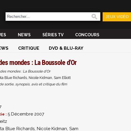
JEUX VIDÉO
UES
NEWS
SÉRIES TV
CONCOURS
EWS
CRITIQUE
DVD & BLU-RAY
des mondes : La Boussole d'Or
 des mondes : La Boussole d'Or
ta Blue Richards, Nicole Kidman, Sam Elliott
sortie, synopsis, avis et critique du film
7
5 Décembre 2007
ie :
eitz
ta Blue Richards
,
Nicole Kidman
,
Sam