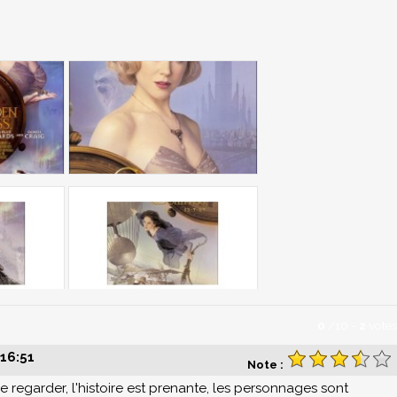
0
/
10
-
2
votes
16:51
Note :
de le regarder, l'histoire est prenante, les personnages sont