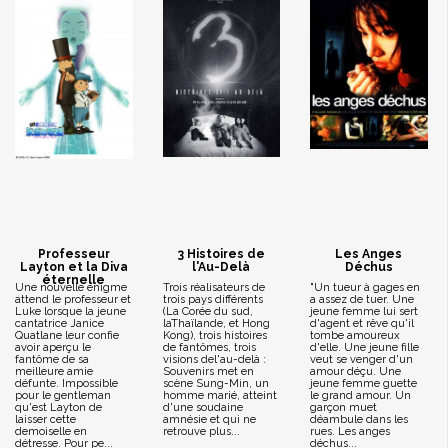
Professeur
3 Histoires de
Les Anges
Layton et la Diva
l'Au-Delà
Déchus
éternelle
Une nouvelle énigme
Trois réalisateurs de
"Un tueur à gages en
attend le professeur et
trois pays différents
a assez de tuer. Une
Luke lorsque la jeune
(La Corée du sud,
jeune femme lui sert
cantatrice Janice
laThaïlande, et Hong
d'agent et rêve qu'il
Quatlane leur confie
Kong), trois histoires
tombe amoureux
avoir aperçu le
de fantômes, trois
d'elle. Une jeune fille
fantôme de sa
visions del'au-delà :
veut se venger d'un
meilleure amie
Souvenirs met en
amour déçu. Une
défunte. Impossible
scène Sung-Min, un
jeune femme guette
pour le gentleman
homme marié, atteint
le grand amour. Un
qu'est Layton de
d'une soudaine
garçon muet
laisser cette
amnésie et qui ne
déambule dans les
demoiselle en
retrouve plus...
rues. Les anges
détresse. Pour pe...
déchus...