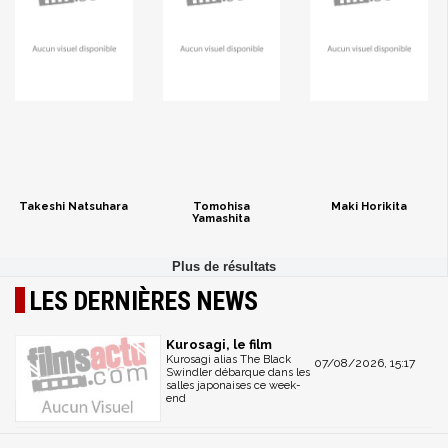
Takeshi Natsuhara
Tomohisa
Maki Horikita
Yamashita
LES DERNIÈRES NEWS
Kurosagi, le film
Kurosagi alias The Black
07/08/2026, 15:17
Swindler débarque dans les
salles japonaises ce week-
end