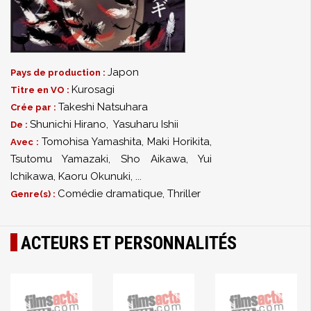
Japon
Pays de production :
Kurosagi
Titre en VO :
Takeshi Natsuhara
Crée par :
Shunichi Hirano
,
Yasuharu Ishii
De :
Tomohisa Yamashita
,
Maki Horikita
,
Avec :
Tsutomu Yamazaki
,
Sho Aikawa
,
Yui
Ichikawa
,
Kaoru Okunuki
,
...
Comédie dramatique, Thriller
Genre(s) :
ACTEURS ET PERSONNALITÉS