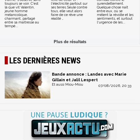
toujours se voir. C'est
l'électricité partout sur
surendettement.
là que vit Valentin,
ses terres.Seule contre
Quelque chose naît
jeune homme
tous, elle veut alors
entre eux, où se
mélancolique,
faire de ce rêve une
mêlent la révolte et les
charmant, partagé
réalité …
sentiments, et surtout
entre sa maîtresse au
l'urgence de les...
tempé...
LES DERNIÈRES NEWS
Bande annonce : Landes avec Marie
Gillain et Jalil Lespert
Et aussi Miou-Miou
07/08/2026, 20:33