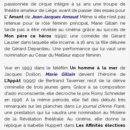
passionnée de cirque intègre à 14 ans une troupe de
théâtre amateur de Liège, avant de passer des essais pour
L' Amant
de
Jean-Jacques Annaud
. Même si elle n'est pas
retenue pour le rôle féminin principal, Marie Gillain ne
tarde pas à être révélée au cinéma grâce au succès de
Mon père ce héros
(1991), une comédie de
Gérard
Lauzier
dans laquelle elle incarne, à 16 ans, la fille délurée
de
Gérard Depardieu
. Une performance qui lui vaut une
nomination au César du Meilleur espoir féminin.
Vue en 1993 dans le téléfilm
Un homme à la mer
de
Jacques Doillon
,
Marie Gillain
devient l'héroïne de
L'Appât
(1995) de
Bertrand Tavernier
, récit de la dérive
criminelle de trois jeunes gens. Grâce à sa composition
d'ado inconsciente, elle décroche le prix Romy Schneider
en 1996. A la même période, elle fait des débuts très
remarqués sur les planches dans
Le journal d'Anne Frank
,
une prestation qui lui vaudra une nomination au Molière
de la Révélation théâtrale. Au cinéma, elle donne la
réplique à
Isabelle Huppert
dans
Les Affinités électives