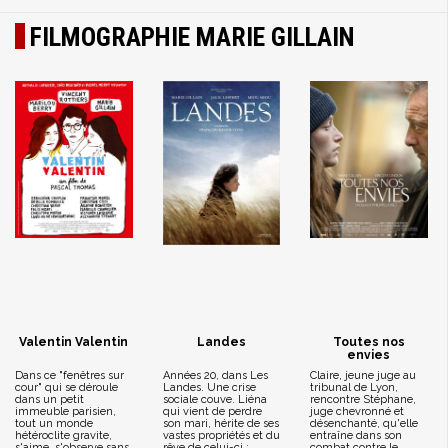
FILMOGRAPHIE MARIE GILLAIN
Valentin Valentin
Landes
Toutes nos
envies
Dans ce "fenêtres sur
Années 20, dans Les
Claire, jeune juge au
cour" qui se déroule
Landes. Une crise
tribunal de Lyon,
dans un petit
sociale couve. Liéna
rencontre Stéphane,
immeuble parisien,
qui vient de perdre
juge chevronné et
tout un monde
son mari, hérite de ses
désenchanté, qu'elle
hétéroclite gravite,
vastes propriétés et du
entraîne dans son
s'aime, s'observe sans
rêve de celui-ci :
combat contre le