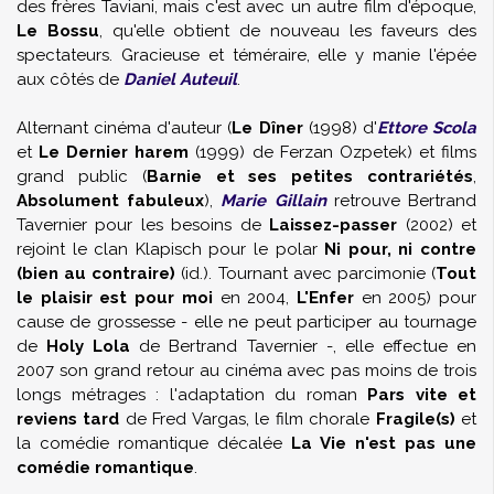
des frères
Taviani
, mais c'est avec un autre film d'époque,
Le Bossu
, qu'elle obtient de nouveau les faveurs des
spectateurs. Gracieuse et téméraire, elle y manie l'épée
aux côtés de
Daniel Auteuil
.
Alternant cinéma d'auteur (
Le Dîner
(1998) d'
Ettore Scola
et
Le Dernier harem
(1999) de
Ferzan Ozpetek
) et films
grand public (
Barnie et ses petites contrariétés
,
Absolument fabuleux
),
Marie Gillain
retrouve
Bertrand
Tavernier
pour les besoins de
Laissez-passer
(2002) et
rejoint le clan
Klapisch
pour le polar
Ni pour, ni contre
(bien au contraire)
(id.). Tournant avec parcimonie (
Tout
le plaisir est pour moi
en 2004,
L'Enfer
en 2005) pour
cause de grossesse - elle ne peut participer au tournage
de
Holy Lola
de
Bertrand Tavernier
-, elle effectue en
2007 son grand retour au cinéma avec pas moins de trois
longs métrages : l'adaptation du roman
Pars vite et
reviens tard
de
Fred Vargas
, le film chorale
Fragile(s)
et
la comédie romantique décalée
La Vie n'est pas une
comédie romantique
.