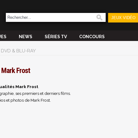
JEUX VIDÉO
UES
NEWS
SÉRIES TV
CONCOURS
DVD & BLU-RAY
Mark Frost
ualités Mark Frost
.
raphie, ses premiers et derniers films.
os et photos de Mark Frost.