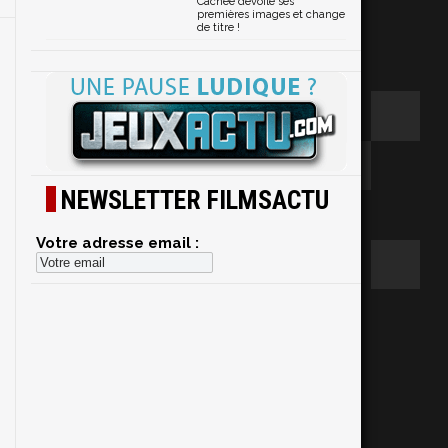
Cachée dévoile ses
premières images et change
de titre !
NEWSLETTER FILMSACTU
Votre adresse email :