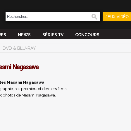
JEUX VIDÉO
UES
NEWS
SÉRIES TV
CONCOURS
DVD & BLU-RAY
sami Nagasawa
ités Masami Nagasawa
.
raphie, ses premiers et derniers films.
et photos de Masami Nagasawa.