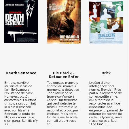
Death Sentence
Die Hard 4 -
Brick
Retour en Enfer
Entre sa carrière
Toujours au mauvais
Lycéen d'une
réussie et sa vie de
endroit au mauvais
intelligence hors
famille épanouie,
moment, le détective
norme, Brendan Frye
l'existence de Nick
John McClane se
part à la recherche de
Hume est plutôt
trouve confronté à
son ex-petite amie,
confortable. Pourtant,
Gabriel, un terroriste
qui a tenté de le
un soir, alors qu'il fait
qui veut détruire le
recontacter avant de
le plein d'essence
réseau informatique
disparaître. Son
avec son fils aîné,
national et provoquer
enquête lui permet de
Brendan, la route de
le chaos. Mais notre
déterrer les secrets de
Nick va croiser celle
flic de la vieille école
certains lycéens, mais
d'un gang. Son fils n'y
connaît 2 ou 3 trucs
n'avance pas. Seul
su...
ef...
"The Pin", u...