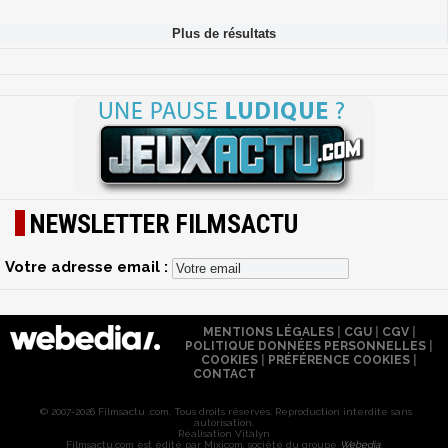
NEWSLETTER FILMSACTU
Votre adresse email :
MENTIONS LÉGALES
|
CGU
|
CGV
|
POLITIQUE DONNÉES PERSONNELLES
|
COOKIES
|
PRÉFÉRENCE COOKIES
|
CONTACT
© 2007-2026 Filmsactu .com. Tous droits réservés. Reproduction interdite sans
autorisation.
Réalisation Vitalyn
Filmsactu
.com est édité par Mixicom, société du groupe
Webedia
.