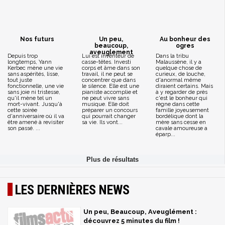
Nos futurs
Un peu,
Au bonheur des
beaucoup,
ogres
aveuglement
Depuis trop
Lui est inventeur de
Dans la tribu
longtemps, Yann
casse-têtes. Investi
Malaussène, il y a
Kerbec mène une vie
corps et âme dans son
quelque chose de
sans aspérités, lisse,
travail, il ne peut se
curieux, de louche,
tout juste
concentrer que dans
d'anormal même
fonctionnelle, une vie
le silence. Elle est une
diraient certains. Mais
sans joie ni tristesse,
pianiste accomplie et
à y regarder de près
qu'il mène tel un
ne peut vivre sans
c'est le bonheur qui
mort-vivant. Jusqu'à
musique. Elle doit
règne dans cette
cette soirée
préparer un concours
famille joyeusement
d'anniversaire où il va
qui pourrait changer
bordélique dont la
être amené à revisiter
sa vie. Ils vont...
mère sans cesse en
son passé. ...
cavale amoureuse a
éparp...
LES DERNIÈRES NEWS
Un peu, Beaucoup, Aveuglément :
découvrez 5 minutes du film !