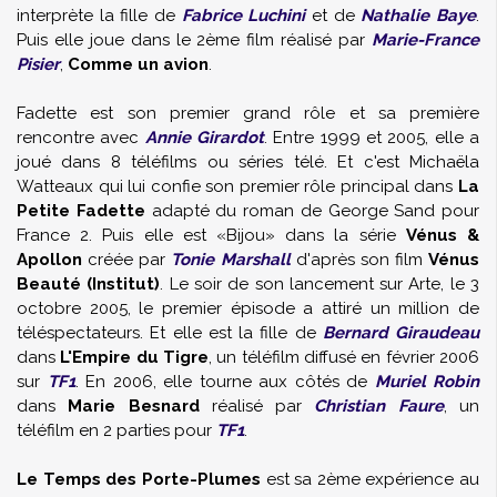
interprète la fille de
Fabrice Luchini
et de
Nathalie Baye
.
Puis elle joue dans le 2ème film réalisé par
Marie-France
Pisier
,
Comme un avion
.
Fadette est son premier grand rôle et sa première
rencontre avec
Annie Girardot
. Entre 1999 et 2005, elle a
joué dans 8 téléfilms ou séries télé. Et c'est Michaëla
Watteaux qui lui confie son premier rôle principal dans
La
Petite Fadette
adapté du roman de George Sand pour
France 2. Puis elle est «Bijou» dans la série
Vénus &
Apollon
créée par
Tonie Marshall
d'après son film
Vénus
Beauté (Institut)
. Le soir de son lancement sur Arte, le 3
octobre 2005, le premier épisode a attiré un million de
téléspectateurs. Et elle est la fille de
Bernard Giraudeau
dans
L'Empire du Tigre
, un téléfilm diffusé en février 2006
sur
TF1
. En 2006, elle tourne aux côtés de
Muriel Robin
dans
Marie Besnard
réalisé par
Christian Faure
, un
téléfilm en 2 parties pour
TF1
.
Le Temps des Porte-Plumes
est sa 2ème expérience au