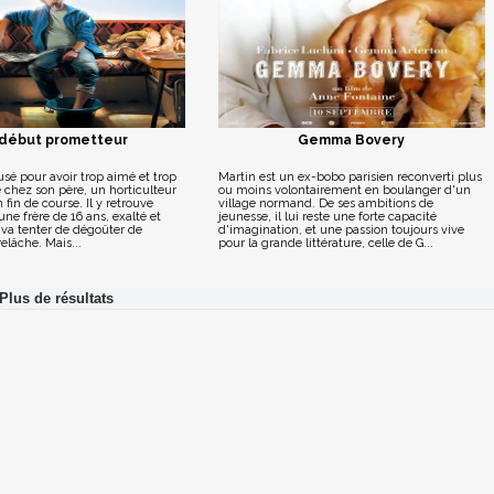
début prometteur
Gemma Bovery
sé pour avoir trop aimé et trop
Martin est un ex-bobo parisien reconverti plus
 chez son père, un horticulteur
ou moins volontairement en boulanger d'un
fin de course. Il y retrouve
village normand. De ses ambitions de
une frère de 16 ans, exalté et
jeunesse, il lui reste une forte capacité
il va tenter de dégoûter de
d'imagination, et une passion toujours vive
elâche. Mais...
pour la grande littérature, celle de G...