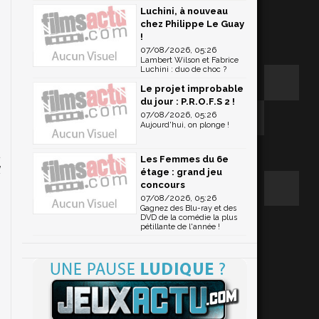
Luchini, à nouveau
chez Philippe Le Guay
!
07/08/2026, 05:26
Lambert Wilson et Fabrice
Luchini : duo de choc ?
Le projet improbable
du jour : P.R.O.F.S 2 !
07/08/2026, 05:26
Aujourd'hui, on plonge !
t
Les Femmes du 6e
l
étage : grand jeu
concours
e
07/08/2026, 05:26
e
Gagnez des Blu-ray et des
à
DVD de la comédie la plus
pétillante de l'année !
u
a