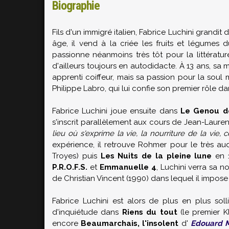
Biographie
Fils d'un immigré italien, Fabrice Luchini grandit
âge, il vend à la criée les fruits et légumes 
passionne néanmoins très tôt pour la littératur
d'ailleurs toujours en autodidacte. À 13 ans, s
apprenti coiffeur, mais sa passion pour la soul 
Philippe Labro
, qui lui confie son premier rôle d
Fabrice Luchini joue ensuite dans
Le Genou de
s'inscrit parallèlement aux cours de
Jean-Lauren
lieu où s'exprime la vie, la nourriture de la vie
expérience, il retrouve
Rohmer
pour le très a
Troyes) puis
Les Nuits de la pleine lune
en 1
P.R.O.F.S.
et
Emmanuelle 4
, Luchini verra sa 
de
Christian Vincent
(1990) dans lequel il impos
Fabrice Luchini est alors de plus en plus solli
d'inquiétude dans
Riens du tout
(le premier
K
encore
Beaumarchais, l'insolent
d'
Edouard M