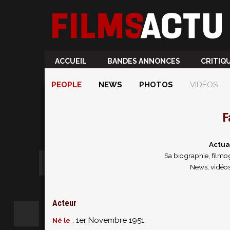
ACCUEIL
BANDES ANNONCES
CRITIQ
PEOPLE
NEWS
PHOTOS
VIDÉOS
F
Actua
Sa biographie, filmog
News, vidéos
Acteur
: 1er Novembre 1951
Né le