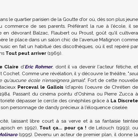
 dans le quartier parisien de la Goutte d'or où, dès son plus jeune
du commerce de ses parents. Préférant la rue à l'école, il se
e en dévorant Balzac, Flaubert ou Proust, goût qu'il cultivera
a mère le place dans un salon chic de l'avenue Matignon comme
music en fait un habitué des discothèques, où il est repéré par
ans
Tout peut arriver
(1969).
 Claire
d'
Eric Rohmer
, dont il va devenir l'acteur fétiche, e
t Cochet
. Comme une révélation, il y découvre le théâtre, "
seu
, ce qu'aucune école n'enseignera jamais
". Fort de cette nouvell
udacieux
Perceval le Gallois
(d'après l'oeuvre de Chrétien d
984. Passant du cinéma pointu d'
Oshima
ou
Pierre Zucca
notoriété dépasser le cercle des cinéphiles grâce à
La Discrete
e son personnage de dandy précieux à l'éloquence ciselée.
cité, laissant libre court à sa verve et à sa fantaisie teintée
lapisch
en 1992),
Tout ça... pour ça !
de
Lelouch
(1993), o
olinaro
(1995). Devenu un acteur de premier plan, il donne l