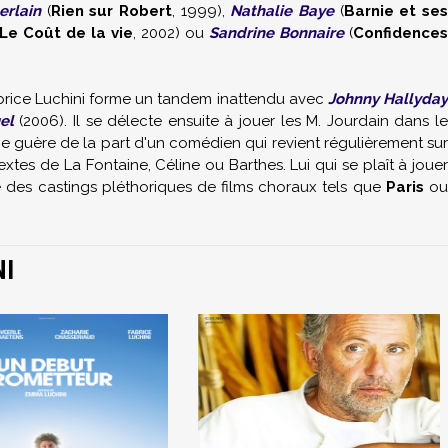
erlain
(
Rien sur Robert
, 1999),
Nathalie Baye
(
Barnie et ses
Le Coût de la vie
, 2002) ou
Sandrine Bonnaire
(
Confidences
abrice Luchini forme un tandem inattendu avec
Johnny Hallyda
el
(2006). Il se délecte ensuite à jouer les M. Jourdain dans l
ne guère de la part d'un comédien qui revient régulièrement su
extes de La Fontaine, Céline ou Barthes. Lui qui se plaît à jouer
e des castings pléthoriques de films choraux tels que
Paris
o
NI