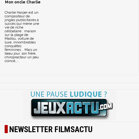
Mon oncle Charlie
Charlie Harper est un
compositeur de
jingles publicitaires à
succès qui mène une
vie de riche
célibataire : maison
sur la plage de
Malibu, voiture de
luxe, innombrables
conquêtes
féminines... Mais un
beau jour, son frère,
chiropracteur un peu
coincé,...
NEWSLETTER FILMSACTU