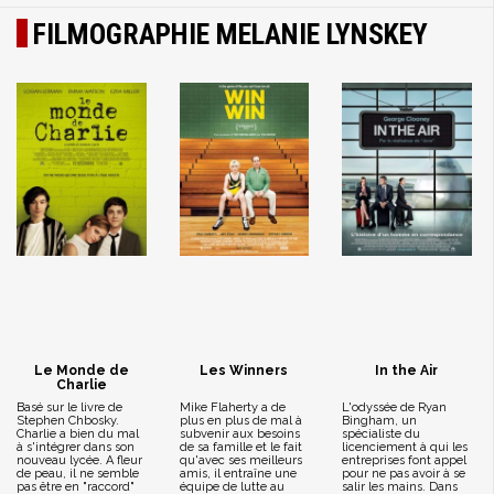
FILMOGRAPHIE MELANIE LYNSKEY
Le Monde de
Les Winners
In the Air
Charlie
Basé sur le livre de
Mike Flaherty a de
L'odyssée de Ryan
Stephen Chbosky.
plus en plus de mal à
Bingham, un
Charlie a bien du mal
subvenir aux besoins
spécialiste du
à s'intégrer dans son
de sa famille et le fait
licenciement à qui les
nouveau lycée. A fleur
qu'avec ses meilleurs
entreprises font appel
de peau, il ne semble
amis, il entraîne une
pour ne pas avoir à se
pas être en "raccord"
équipe de lutte au
salir les mains. Dans