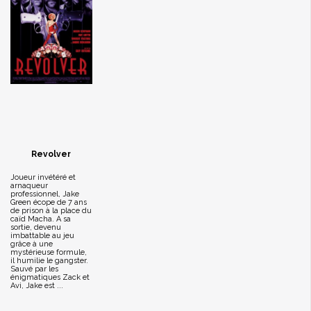
Revolver
Joueur invétéré et
arnaqueur
professionnel, Jake
Green écope de 7 ans
de prison à la place du
caïd Macha. A sa
sortie, devenu
imbattable au jeu
grâce à une
mystérieuse formule,
il humilie le gangster.
Sauvé par les
énigmatiques Zack et
Avi, Jake est ...