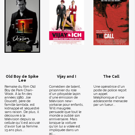
Old Boy de Spike
Vijay and I
The Call
Lee
Remake du film Old
Comédien de talent,
Une opératrice d'un
Boy de Park Chan-
prisonnier du role
poste de police reçoit
Wook. À la fin des
d'un pitoyable lapin
un appel
années 1980, Joe
d'une émission de
téléphonique d'une
Doucett, père de
télévision new-
adolescente menacée
famille lambda, est
yorkaise pour enfants,
par un tueur...
kidnappé et séquestré
Will maugrée,
sans raison. De plus, il
persuadé que tout le
découvre à la
monde a oublié son
télévision depuis sa
anniversaire. Mais
cellule qu'il est accusé
lorsque la voiture
d'avoir tué sa femme.
qu'on lui a volée est
15 ans plus...
impliquée dans un
ac...