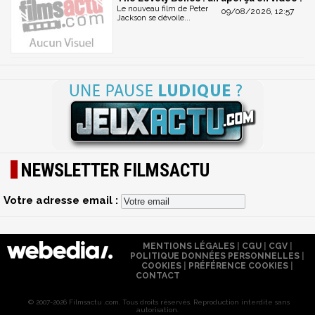
Le nouveau film de Peter
09/08/2026, 12:57
Jackson se dévoile...
NEWSLETTER FILMSACTU
Votre adresse email :
MENTIONS LÉGALES
|
CGU
|
CGV
|
POLITIQUE DONNÉES PERSONNELLES
|
COOKIES
|
PRÉFÉRENCE COOKIES
|
CONTACT
© 2007-2026 Filmsactu .com. Tous droits réservés. Reproduction interdite sans
autorisation.