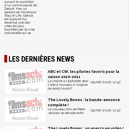
suivant le quotidien
d'un commissariat de
Detroit. Hier un
bastion de l'American
Way of Life, Detroit
est aujourd'hui
devenue une des
villes les plus
touchées par la crise
industrielle qui se...
LES DERNIÈRES NEWS
ABC et CW, les pilotes favoris pour la
saison 2010-2011
La chaîne à l'alphabet sera-
09/08/2026, 12:57
t-elle à nouveau à l'origine
de poids lourds?
The Lovely Bones : la bande-annonce
complète !
Le nouveau film de Peter
09/08/2026, 12:57
Jackson se dévoile enfin...
The Lovely Bones : un aperçu en vidéo !